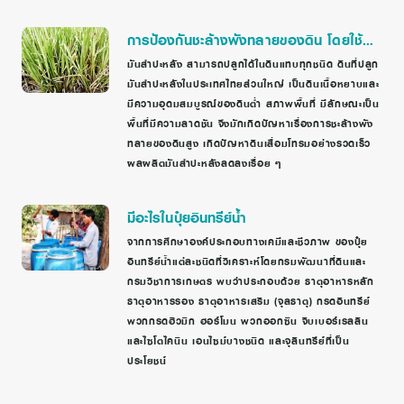
การป้องกันชะล้างพังทลายของดิน โดยใช้
หญ้าแฝก
มันสำปะหลัง สามารถปลูกได้ในดินแทบทุกชนิด ดินที่ปลูก
มันสำปะหลังในประเทศไทยส่วนใหญ่ เป็นดินเนื้อหยาบและ
มีความอุดมสมบูรณ์ของดินต่ำ สภาพพื้นที่ มีลักษณะเป็น
พื้นที่มีความลาดชัน จึงมักเกิดปัญหาเรื่องการชะล้างพัง
ทลายของดินสูง เกิดปัญหาดินเสื่อมโทรมอย่างรวดเร็ว
ผลผลิตมันสำปะหลังลดลงเรื่อย ๆ
มีอะไรในปุ๋ยอินทรีย์น้ำ
จากการศึกษาองค์ประกอบทางเคมีและชีวภาพ ของปุ๋ย
อินทรีย์น้ำแต่ละชนิดที่วิเคราะห์โดยกรมพัฒนาที่ดินและ
กรมวิชาการเกษตร พบว่าประกอบด้วย ธาตุอาหารหลัก
ธาตุอาหารรอง ธาตุอาหารเสริม (จุลธาตุ) กรดอินทรีย์
พวกกรดฮิวมิก ฮอร์โมน พวกออกซิน จิบเบอร์เรลลิน
และไซโตไคนิน เอนไซม์บางชนิด และจุลินทรีย์ที่เป็น
ประโยชน์