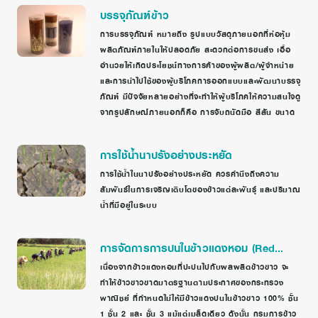
บรรจุภัณฑ์ข้าว
การบรรจุภัณฑ์ หมายถึง รูปแบบวัสดุภายนอกที่ห่อหุ้ม
ผลิตภัณฑ์ภายในให้ปลอดภัย สะดวกต่อการขนส่ง เอื้อ
อำนวยให้เกิดประโยชน์ทางการค้าของผู้ผลิต/ผู้จำหน่าย
และการนำไปใช้ของผู้บริโภคการออกแบบและพัฒนาบรรจุ
ภัณฑ์ มีปัจจัยหลายอย่างที่จะทำให้ผู้บริโภคให้ความสนใจดู
จากรูปลักษณ์ภายนอกก็คือ การจับถนัดมือ สีสัน ขนาด
การใช้น้ำนาปรังอย่างประหยัด
การใช้น้ำในนาปรังอย่างประหยัด ควรคำนึงถึงความ
สัมพันธ์ในการเจริญเติบโตของข้าวแต่ละพันธุ์ และปริมาณ
น้ำที่มีอยู่ในระบบ
การจัดการการปนในข้าวแดงหอม (Red
Hawm Rice)
เนื่องจากข้าวแดงหอมที่ปะปนไปกับผลผลิตข้าวขาว จะ
ทำให้ข้าวขาวขาดมาตรฐานตามประกาศของกระทรวง
พาณิชย์ ที่กำหนดไม่ให้มีข้าวแดงปนในข้าวขาว 100% ชั้น
1 ชั้น 2 และ ชั้น 3 แม้แต่เมล็ดเดียว ดังนั้น กรมการข้าว