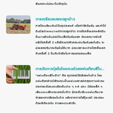
สังเคราะห์ต่อมาในปัจจุบัน
การเตรียมแปลงปลูกข้าว
การไถเตรียมดินมีวัตถุประสงค์ เพื่อกำจัดวัชพืช และทำให้
ดินมีสภาพเหมาะแก่การปลูกข้าว การไถครั้งแรกพลิกดิน
ขึ้นมาแล้วเว้นช่วงให้เมล็ดวัชพืชงอก ยิ่งงอกมากยิ่งดี
แล้วไถครั้งที่ 2 หรือไถแปรฝังกลบต้นวัชพืชลงในดิน จะ
ช่วยลดปริมาณวัชพืชได้มาก ช่วงเวลาระหว่างไถครั้งแรก
กับครั้งที่ 2 ขึ้นกับปัจจัยในการงอกของเมล็ด
การจัดการปุ๋ยไนโตรเจนด้วยแผ่นเทียบสีใบ
ข้าว
“แผ่นเทียบสีใบข้าว” คือ อุปกรณ์วัดสีของใบข้าว โดย
แผ่นดังกล่าวมีลักษณะเป็นแผ่นพลาสติกคุณภาพพิเศษ
ประกอบด้วยแถบสีระดับต่าง ๆ 4-6 แถบ มีร่องเล็ก ๆ
เลียนแบบลักษณะของใบข้าว ซึ่งระดับสีบนแผ่นเทียบจะ
จำลองจากสีของใบข้าว หลังจากการใส่ปุ๋ยเคมี ประกอบ
ด้วยสีเขียวเข้ม จางลงตามลำดับ