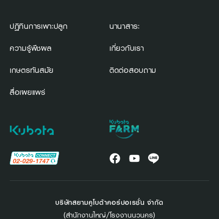
ปฏิทินการเพาะปลูก
นานาสาระ
ความรู้พืชผล
เกี่ยวกับเรา
เกษตรทันสมัย
ติดต่อสอบถาม
สื่อเผยแพร่
บริษัทสยามคูโบต้าคอร์ปอเรชั่น จำกัด
(สำนักงานใหญ่/โรงงานนวนคร)