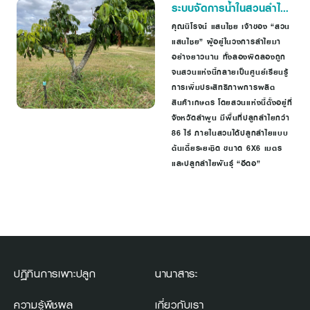
ระบบจัดการน้ำในสวนลำไย
แสนไชย
คุณนิโรจน์ แสนไชย เจ้าของ “สวน
แสนไชย” ผู้อยู่ในวงการลำไยมา
อย่างยาวนาน ทั้งลองผิดลองถูก
จนสวนแห่งนี้กลายเป็นศูนย์เรียนรู้
การเพิ่มประสิทธิภาพการผลิต
สินค้าเกษตร โดยสวนแห่งนี้ตั้งอยู่ที่
จังหวัดลำพูน มีพื้นที่ปลูกลำไยกว่า
86 ไร่ ภายในสวนได้ปลูกลำไยแบบ
ต้นเตี้ยระยะชิด ขนาด 6X6 เมตร
และปลูกลำไยพันธุ์ “อีดอ”
ปฏิทินการเพาะปลูก
นานาสาระ
ความรู้พืชผล
เกี่ยวกับเรา