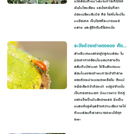
แวดล้อมที่เหมาะสมในการเกิดโรค
พืชในโรงเรือน และโรคพืชที่เรา
ต้องเตรียมรับมือ คือ โรคใบไหม้ใน
มะเขือเทศ เป็นโรคที่ระบาดแพร่
หลาย และรู้จักกันดีโรคหนึ่ง
ระวังด้วงเต่าแตงแดง ศัตรู
พืชในของเมล่อน
สำหรับเกษตรกรผู้ปลูกเมล่อน ใน
ช่วงอากาศร้อนในตอนกลางวัน
สลับกับมีฝนตก ให้รีบสังเกตเม
ล่อนในแปลงว่าพบการเข้าทำลาย
ของด้วงเต่าแตงแดงหรือไม ถึงแม้
จะชื่อเรียกว่าด้วงเต่า แต่รูปร่างนั้น
เป็นทรงกระบอก มีหนาวยาว ปีกคู่
แรกแข็งเป็นมันสีแดงแสด ซึ่งเป็น
แมลงศัตรูพืชสร้างความเสียหายให้
กับเมล่อนที่เราสามารถพบได้ทุก
ระยะ