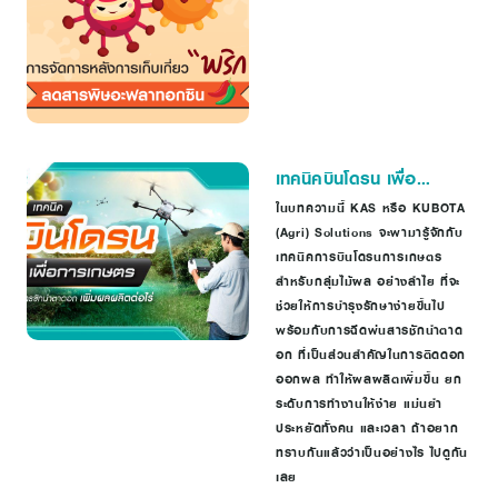
เทคนิคบินโดรน เพื่อ
การเกษตร พ่นสารชักนำ
ในบทความนี้ KAS หรือ KUBOTA
(Agri) Solutions จะพามารู้จักกับ
ตาดอก เพิ่มผลผลิตต่อไร่
เทคนิคการบินโดรนการเกษตร
สำหรับกลุ่มไม้ผล อย่างลำไย ที่จะ
ช่วยให้การบำรุงรักษาง่ายขึ้นไป
พร้อมกับการฉีดพ่นสารชักนำตาด
อก ที่เป็นส่วนสำคัญในการติดดอก
ออกผล ทำให้ผลผลิตเพิ่มขึ้น ยก
ระดับการทำงานให้ง่าย แม่นยำ
ประหยัดทั้งคน และเวลา ถ้าอยาก
ทราบกันแล้วว่าเป็นอย่างไร ไปดูกัน
เลย