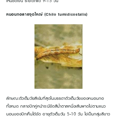
เห็นชัดเจน ระยะดักแด้ 9-15 วัน
หนอนกอลายจุดใหญ่ (Chilo tumidicostalis)
ลักษณะตัวเต็มวัยสีเข้มที่สุดในบรรดาตัวเต็มวัยของหนอนกอ
ทั้งหมด กลางปีกคู่หน้าจะมีขีดสีน้ำตาลหนึ่งเส้นพาดไปตามแนว
นอนของปีกเห็นได้ชัด อายุตัวเต็มวัน 5-10 วัน ไข่เป็นกลุ่มสีขาว