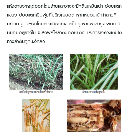
แห้งตายจะหลุดออกโดยง่ายและอาจจะมีกลิ่นเหม็นเน่า อ้อยแตก
แขนง อ้อยแตกเป็นพุ่มที่บริเวณยอด หากหนอนเข้าทำลายที่
บริเวณฐานหรือโคนลำจะมีรอยเจาะเป็นรู หากผ่าลำดูจะพบว่ามี
หนอนอยู่ข้างใน จะส่งผลให้ลำต้นอ้อยแตก และการเจริญเติบโต
ทางลำต้นถูกชะงักลง