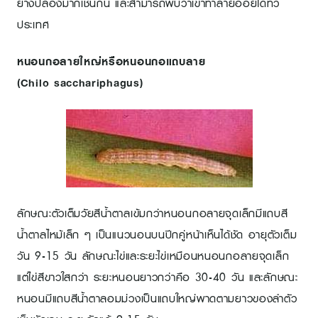
ย่างปล้องมากเช่นกัน และสามารถพบว่าเข้าทำลายอ้อยได้ทั่ว
ประเทศ
หนอนกอลายใหญ่หรือหนอนกอแถบลาย
(Chilo sacchariphagus)
ลักษณะตัวเต็มวัยสีน้ำตาลเข้มกว่าหนอนกอลายจุดเล็กมีแถบสี
น้ำตาลไหม้เล็ก ๆ เป็นแนวนอนบนปีกคู่หน้าเห็นได้ชัด อายุตัวเต็ม
วัน 9-15 วัน ลักษณะไข่และระยะไข่เหมือนหนอนกอลายจุดเล็ก
แต่ไข่สีขาวใสกว่า ระยะหนอนยาวกว่าคือ 30-40 วัน และลักษณะ
หนอนมีแถบสีน้ำตาลอมม่วงเป็นแถบใหญ่พาดตามยาวของลำตัว