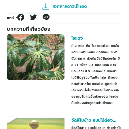
เอกสารดาวน์โหลด
แชร์ :
บทความที่เกี่ยวข้อง
ไรแดง
มี 2 ชนิด คือ ไรแดงหม่อน และไร
แดงมันสำปะหลัง ตัวอ่อนมี 6 ขา
ตัวกลมใส ตัวเต็มวัยมีสีแดงเข้ม มี
8 ขา กว้าง 0.4 มิลลิเมตร ยาว
ประมาณ 0.5 มิลลิเมตร ส่วนขา
ไม่มีสีอยู่รวมกันเป็นกลุ่ม ลักษณะ
การทำลายไรแดงหม่อนดูดกินน้ำ
เลี้ยงตามใต้ใบจากส่วนใบล่าง และ
ขยายปริมาณขึ้นส่วนยอด ไรแดง
มันสำปะหลังดูดกินน้ำเลี้ยงบน
วัดสีใบข้าว แบบไม่ต้อง
ลงนา
วัดสีใบข้าว แบบไม่ลงนา ทำอย่างไร