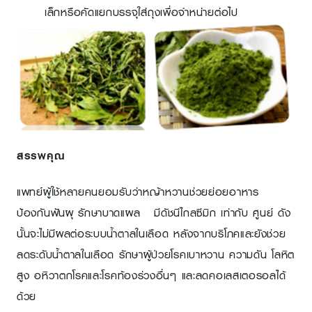
เล็กหรือคัดแยกบรรจุใส่ถุงเพื่อจำหน่ายต่อไป
สรรพคุณ
แพทย์ผู้ใช้หลายคนยอมรับว่าหญ้าหวานช่วยย่อยอาหาร
ป้องกันฟันผุ รักษาบาดแผล มีดัชนีไกลซีมิก เท่ากับ ศูนย์ ดัง
นั้นจะไม่มีผลต่อระบบน้ำตาลในเลือด หลังจากบริโภคและยังช่วย
ลดระดับน้ำตาลในเลือด รักษาผู้ป่วยโรคเบาหวาน ความดัน โลหิต
สูง อหิวาตกโรคและโรคท้องร่วงอื่นๆ และลดคอเลสเตอรอลได้
ด้วย