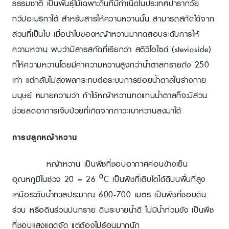
ธรรมชาติ เป็นพันธุ์ไม้เฉพาะถิ่นที่มีกำเนิดในประเทศปารากวัย
ทวีปอเมริกาใต้ สำหรับสารให้ความหวานนั้น สามารถสกัดได้จาก
ส่วนที่เป็นใบ เมื่อนำใบของหญ้าหวานมาทดสอบระดับการให้
ความหวาน พบว่ามีสารสกัดที่เรียกว่า สตีวิโอไซด์ (stevioside)
ที่ให้ความหวานโดยมีค่าความหวานสูงกว่าน้ำตาลทรายถึง 250
เท่า แต่กลับไม่ส่งผลกระทบต่อระบบการย่อยน้ำตาลในร่างกาย
มนุษย์ หมายความว่า ถ้าใช้หญ้าหวานทดแทนน้ำตาลก็จะมีส่วน
ช่วยลดอาการเจ็บป่วยที่เกิดจากภาวะเบาหวานลงมาได้
การปลูกหญ้าหวาน
หญ้าหวาน เป็นพืชที่ชอบอากาศค่อนข้างเย็น
อุณหภูมิในช่วง 20 – 26 ºC เป็นพืชที่เติบโตได้ดีบนพื้นที่สูง
เหนือระดับน้ำทะเลประมาณ 600-700 เมตร เป็นพืชที่ชอบดิน
ร่วน หรือดินร่วนปนทราย ดินระบายน้ำดี ไม่มีน้ำท่วมขัง เป็นพืช
ที่ชอบแสงแดดจัด แต่ต้องไม่ร้อนมากนัก