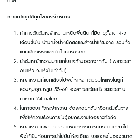
ด้วย
การแปรรูปสมุนไพรหญ้าหวาน
ทำการตัดต้นหญ้าหวานเหนือพื้นดิน ที่มีอายุตั้งแต่ 4-5
เดือนขึ้นไป นำมาชั่งน้ำหนักสดและล้างน้ำให้สะอาด รวมทั้ง
แยกเศษวัชพืชและเศษใบที่แห้งออก
นำต้นหญ้าหวานมาแยกใบและก้านออกจากกัน (เพราะเวลา
อบแห้ง จะแห้งไม่เท่ากัน)
หญ้าหวานที่แยกเสร็จไปผึงให้แห้ง แล้วอบให้แห้งในตู้ที่
ควบคุมอุณหภูมิ 55-60 องศาเซลเซียสใช้ ระยะเวลาใน
การอบ 24 ชั่วโมง
ในการอบแห้งหญ้าหวาน ต้องคอยกลับหรือสลับชั้นวาง
เพื่อให้ความร้อนภายในตู้อบกระจายได้อย่างทั่วถึง
หญ้าหวานที่ผ่านการอบแห้งแล้วชั่งน้ำหนักรวม และนำไป
ผึ่งให้เย็นก่อนการนำไปป่นให้ละเอียด บรรจุลงในซองขนาด