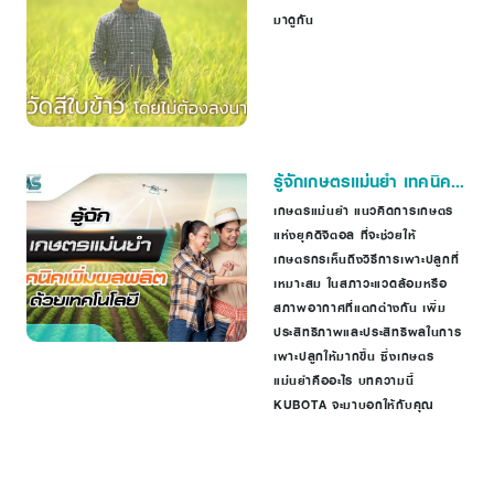
มาดูกัน
รู้จักเกษตรแม่นยำ เทคนิค
เพิ่มผลผลิตด้วยเทคโนโลยี
เกษตรแม่นยำ แนวคิดการเกษตร
แห่งยุคดิจิตอล ที่จะช่วยให้
เกษตรกรเห็นถึงวิธีการเพาะปลูกที่
เหมาะสม ในสภาวะแวดล้อมหรือ
สภาพอากาศที่แตกต่างกัน เพิ่ม
ประสิทธิภาพและประสิทธิผลในการ
เพาะปลูกให้มากขึ้น ซึ่งเกษตร
แม่นยำคืออะไร บทความนี้
KUBOTA จะมาบอกให้กับคุณ