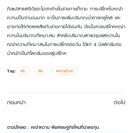
ถึงแม้สารสตีเวียจะไม่ตกค้างในร่างกายก็ตาม การบริโภคใบหญ้า
หวานเป็นจำนวนมาก จะเป็นการเพิ่มปริมาณน้ำตาลกลูโคส และ
อาจก่อให้เกิดผลเสียกับร่างกายได้เช่นกัน ดังนั้นควรบริโภคหญ้า
หวานในปริมาณที่เหมาะสม สำหรับปริมาณสารปรุงรสหวานใน
หญ้าหวานที่เหมาะสมในการบริโภคต่อวัน ได้แก่ 4 มิลลิกรัมต่อ
น้ำหนักเป็นกิโลกรัมของผู้บริโภค
Tag:
ผัก
พืช
สยามคูโบต้า
ก่อนหน้า
ต่อไป
ดาวน์โหลด : หญ้าหวาน พืชเศรษฐกิจใหม่ที่น่าลงทุน