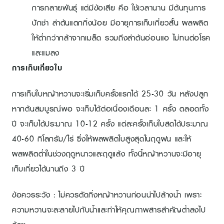
การกลายพันธุ์ แต่มีข้อเสีย คือ ใช้เวลานาน มีต้นทุนการ
ปักชำ ลำต้นแตกกิ่งน้อย มีอายุการเก็บเกี่ยวสั้น ผลผลิต
ให้ต่ำกว่ากล้าจากเมล็ด รวมถึงลำต้นอ่อนแอ ไม่ทนต่อโรค
และแมลง
การเก็บเกี่ยวใบ
การเก็บใบหญ้าหวานจะเริ่มเก็บครั้งแรกได้ 25-30 วัน หลังปลูก
หากต้นสมบูรณ์พอ จะเก็บได้ต่อเนื่องเดือนละ 1 ครั้ง ตลอดทั้ง
ปี จะเก็บได้ประมาณ 10-12 ครั้ง แต่ละครั้งเก็บใบสดได้ประมาณ
40-60 กิโลกรัม/ไร่ ซึ่งให้ผลผลิตใบสูงสุดในฤดูฝน และให้
ผลผลิตต่ำในช่วงฤดูหนาวและฤดูแล้ง ทั้งนี้หญ้าหวานจะมีอายุ
เก็บเกี่ยวได้นานถึง 3 ปี
ข้อควรระวัง : ไม่ควรตัดกิ่งหญ้าหวานก่อนนำไปล้างน้ำ เพราะ
ความหวานจะละลายไปกับน้ำและทำให้คุณภาพสารสำคัญต่ำลงไป