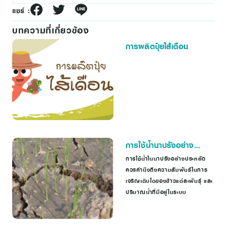
แชร์ :
บทความที่เกี่ยวข้อง
การผลิตปุ๋ยไส้เดือน
การใช้น้ำนาปรังอย่าง
ประหยัด
การใช้น้ำในนาปรังอย่างประหยัด
ควรคำนึงถึงความสัมพันธ์ในการ
เจริญเติบโตของข้าวแต่ละพันธุ์ และ
ปริมาณน้ำที่มีอยู่ในระบบ