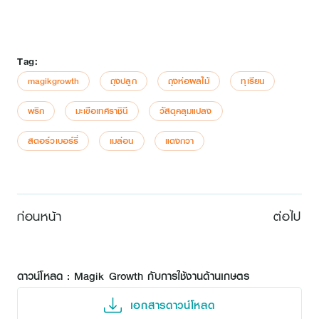
Tag:
magikgrowth
ถุงปลูก
ถุงห่อผลไม้
ทุเรียน
พริก
มะเขือเทศราชินี
วัสดุคลุมแปลง
สตอร์วเบอร์รี่
เมล่อน
แตงกวา
ก่อนหน้า
ต่อไป
ดาวน์โหลด : Magik Growth กับการใช้งานด้านเกษตร
เอกสารดาวน์โหลด