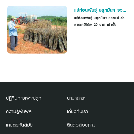
แช่ท่อนพันธุ์ ปลูกมันฯ รวย
แน่
แช่ท่อนพันธุ์ ปลูกมันฯ รวยแน่ ค่า
สารเคมีไร่ละ 20 บาท เท่านั้น
ปฏิทินการเพาะปลูก
นานาสาระ
ความรู้พืชผล
เกี่ยวกับเรา
เกษตรทันสมัย
ติดต่อสอบถาม