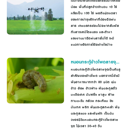
ไม่ว่าจะมีพื้นที่เกษตรกรรมมากหรือ
น้อย พื้นที่ปลูกข้าวจำนวน 10 ไร่
หรือเป็น 100 ไร่ พอถึงช่วงเวลา
ของการบำรุงรักษาที่ต้องฉีดพ่น
สาร เกษตรกรย่อมไม่อยากสัมผัส
กับสารเคมีโดยตรง และถ้าหา
แรงงานมาฉีดพ่นสารไม่ได้ จะมี
แนวทางจัดการได้อย่างไรบ้าง
หนอนกระทู้ข้าวโพดลายจุด
(Fall armyworm)
หนอนกระทู้ข้าวโพดลายจุดเป็นศัตรู
สำคัญของข้าวโพด นอกจากนี้ยังมี
พืชอาหารมากกว่า 80 ชนิด เช่น
ข้าว อ้อย ข้าวฟ่าง พืชตระกูลถั่ว
มะเขือเทศ มันฝรั่ง ยาสูบ ฝ้าย
ทานตะวัน กล้วย กระเทียม ขิง
มันเทศ พริก พืชตระกูลกะหล่ำ พืช
ตระกูลแตง และพืชผัก เป็นต้น
วงจรชีวิตหนอนกระทู้ข้าวโพดลาย
จุด ใช้เวลา 30-40 วัน