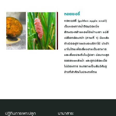
หอยเชอรี่
หอยเชอรี่ (golden apple snail)
เป็นหอยทากน้ำจืดชนิดหนึ่ง
ลักษณะคล้ายหอยโข่งบ้านเรา แต่สี
เปลือกอ่อนกว่า (ภาพที่ 1) มีแหล่ง
กำเนิดอยู่ทางแถบอเมริกาใต้ นำเข้า
มาในไทยเพื่อเลี้ยงขายเป็นอาหาร
และเลี้ยงประดับในตู้ปลา ต่อมาหลุด
รอดลงแหล่งน้ำ และถูกปล่อยเมื่อ
ไม่ต้องการ จนกลายเป็นสัตว์ศัตรู
ข้าวที่สำคัญในประเทศไทย
ปฏิทินการเพาะปลูก
นานาสาระ