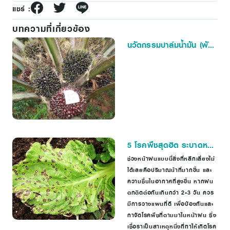
แชร์ :
บทความที่เกี่ยวข้อง
นวัตกรรมปาล์มน้ำมัน (พันธุ์
การจัดการสวน และการเก็บ
เกี่ยว)
5 โรคพืชสุดฮิต ระบาดหน้า
ฝน
ช่วงหน้าฝนแบบนี้สิ่งที่หลีกเลี่ยงไม่
ได้เลยคือปริมาณน้าที่มากขึ้น และ
ความชื้นในอากาศที่สูงขึ้น หากฝน
ตกติดต่อกันเกินกว่า 2-3 วัน ควร
มีการวางแผนที่ดี เพื่อป้องกันและ
กาจัดโรคพืชที่ตามมาในหน้าฝน ซึ่ง
เชื้อราเป็นสาเหตุหนึ่งที่ทาให้เกิดโรค