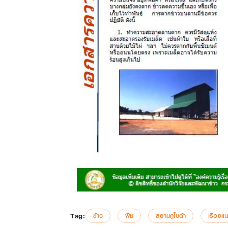
Tag:
ข้าว
พืช
สยามคูโบต้า
เรื่องแ