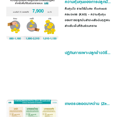
ความคุ้มทุนของการปลูกมัน
สำปะหลังต้นฤดูฝน
คืนทุนไว รายได้มั่นคง กับเกษตร
ครบวงจร (KAS) - ความคุ้มทุน
ของการปลูกมันสำปะหลังต้นฤดูฝน
สำหรับพื้นที่ดินร่วนทราย
ปฏิทินการเพาะปลูกข้าววิธี
นาหยอดแห้ง สำหรับพื้นที่
นาอาศัยน้ำฝน
เกษตรปลอดนาหว่าน (Zero
Broadcast)