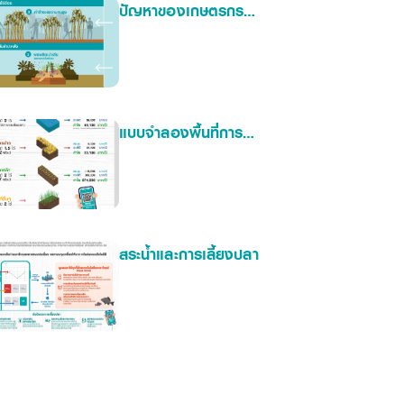
ปัญหาของเกษตรกร
พืชอ้อย และมัน
สำปะหลัง
แบบจําลองพื้นที่การทํา
เกษตรทฤษฎีใหม่
สระน้ำและการเลี้ยงปลา