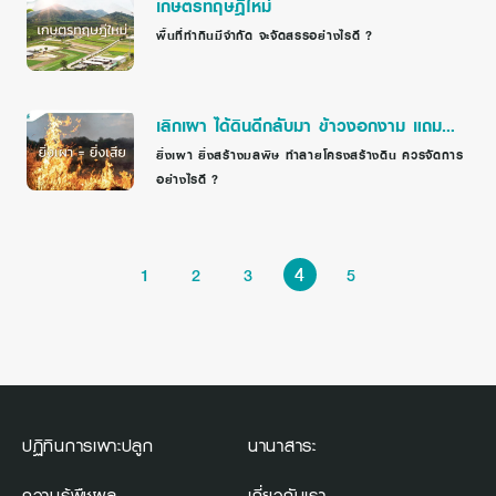
เกษตรทฤษฎีใหม่
พื้นที่ทำกินมีจำกัด จะจัดสรรอย่างไรดี ?
เลิกเผา ได้ดินดีกลับมา ข้าวงอกงาม แถม
รายได้เพิ่ม
ยิ่งเผา ยิ่งสร้างมลพิษ ทำลายโครงสร้างดิน ควรจัดการ
อย่างไรดี ?
4
1
2
3
5
ปฏิทินการเพาะปลูก
นานาสาระ
ความรู้พืชผล
เกี่ยวกับเรา