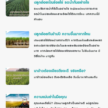
ปลูกอ้อยเป็นร้อยไร่ รดน้ำกันอย่างไร
ระบบจัดการน้ำที่ดีเป็นอย่างไร จะช่วยแบ่งเบาภาระการ
รดน้ำในแปลงอ้อยหลายร้อยไร่ได้ขนาดไหน บทความนี้มี
คำตอบ
ปลูกอ้อยกันข้ามปี ความชื้นมาจากไหน
เกษตรกรไร่อ้อยต่างทราบดีว่า หากดินแห้งแล้งจะส่งผลก
ระทบต่อการเจริญเติบโตและผลผลิตของอ้อยเป็นอย่าง
มาก หากต้องการให้อ้อยเจริญงอกงาม ไม่ยืนต้นตาย มี
วิธีใดบ้าง มาดูกัน
นาข้าวต้องเขียวถึงจะดี จริงหรือ?
นาข้าวต้องเขียว ถึงจะดีจริงหรือ วันนี้มาหาคำตอบกัน
ความแม่นยำในมือคุณ
คุณเคยหรือไม่? นัดหมายลูกค้าเป็นอย่างดี แต่ลูกน้อง