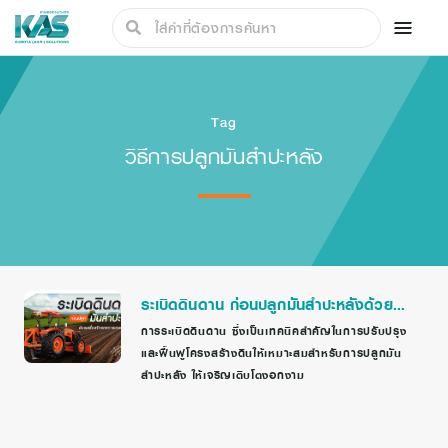
Tag
วิธีการปลูกมันสำปะหลัง
ระเบิดดินดาน ก่อนปลูกมันสำปะหลังด้วย
เครื่องจักรกลการเกษตร ดียังไง?￼
การระเบิดดินดาน ซึ่งเป็นเทคนิคสำคัญในการปรับปรุง
และฟื้นฟูโครงสร้างดินให้เหมาะสมสำหรับการปลูกมัน
สำปะหลัง ให้เจริญเติบโตงอกงาม