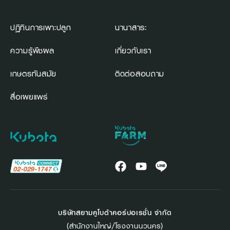
ปฏิทินการเพาะปลูก
นานาสาระ
ความรู้พืชผล
เกี่ยวกับเรา
เกษตรทันสมัย
ติดต่อสอบถาม
สื่อเผยแพร่
บริษัทสยามคูโบต้าคอร์ปอเรชั่น จำกัด
(สำนักงานใหญ่/โรงงานนวนคร)