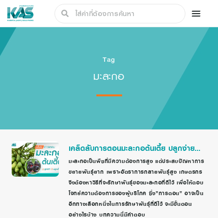
Tag
มะละกอ
เคล็ดลับการตอนมะละกอต้นเตี้ย ปลูกง่าย
ลูกดก เก็บเกี่ยวสะดวก
มะละกอเป็นพืชที่มีความต้องการสูง แต่ประสบปัญหาการ
ขยายพันธุ์ยาก เพราะอัตราการกลายพันธุ์สูง เกษตรกร
จึงต้องหาวิธีที่จะรักษาพันธุ์ของมะละกอที่ดีไว้ เพื่อให้ตอบ
โจทย์ความต้องการของผู้บริโภค ซึ่ง”การตอน” อาจเป็น
อีกทางเลือกหนึ่งในการรักษาพันธ์ุที่ดีไว้ จะมีขั้นตอน
อย่างไรบ้าง บทความนี้มีคำตอบ