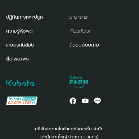
ปฏิทินการเพาะปลูก
นานาสาระ
ความรู้พืชผล
เกี่ยวกับเรา
เกษตรทันสมัย
ติดต่อสอบถาม
สื่อเผยแพร่
บริษัทสยามคูโบต้าคอร์ปอเรชั่น จำกัด
(สำนักงานใหญ่/โรงงานนวนคร)