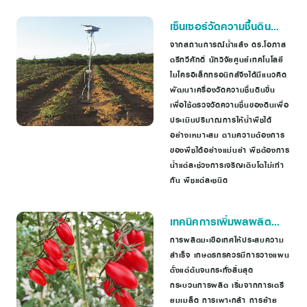
เซ็นเซอร์วัดความชื้นดิน
นวัตกรรมอัจฉริยะควบคุม
จากสถานการณ์น้ำแล้ง ดร.โอภาส
ตรีทวีศักดิ์ นักวิจัยศูนย์เทคโนโลยี
การให้น้ำพืช
ไมโครอิเล็กทรอนิกส์จึงได้มีแนวคิด
พัฒนาเครื่องวัดความชื้นดินขึ้น
เพื่อใช้ตรวจวัดความชื้นของดินเพื่อ
ประเมินปริมาณการให้น้ำพืชได้
อย่างเหมาะสม ตามความต้องการ
ของพืชได้อย่างแม่นยำ พืชต้องการ
น้ำแต่ละช่วงการเจริญเติบโตไม่เท่า
กัน พืชแต่ละชนิด
เทคนิคการเพิ่มผลผลิต
มะเขือเทศ ให้ลูกดกและ
การผลิตมะเขือเทศให้ประสบความ
สำเร็จ เกษตรกรควรมีการวางแผน
อร่อย
ตั้งแต่ต้นจนกระทั่งสิ้นสุด
กระบวนการผลิต เริ่มจากการเตรี
ยมเมล็ด การเพาะกล้า การย้าย