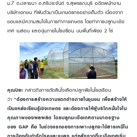
ม.7 ต.ปลายนา อ.ศรีประจันต์ จ.สุพรรณบุรี อดีตพนักงาน
บริษัทเอกชน ที่ผันตัวมาเป็นเกษตรกรอย่างเต็มตัว เนื่องจาก
ชอบและมีความสนใจในการทำการเกษตร โดยทำการปลูกมะเขือ
เทศ เมล่อน และองุ่นภายในโรงรือน บนพื้นที่เพียง 2 ไร่
คุณปิยะ
กล่าวถึงการตัดสินใจเลือกปลูกพืชในโรงเรือน
ว่า
“ต้องการสร้างความแตกต่างภายในชุมชน เพื่อสร้างให้
เป็นแหล่งเรียนรู้เชิงเกษตร และต้องการให้ผู้บริโภคมั่นใจใน
คุณภาพของผลผลิต โดยปลูกมะเขือเทศตามมาตรฐาน
ของ
GAP คือ ในช่วงแรกของการเพาะปลูกจะใช้สารเคมีใน
การป้องกันกำจัดโรคและแมลง แต่หลังจากที่มะเขือเทศเริ่ม