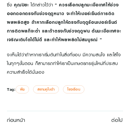
ซึ่ง
คุณปิยะ
ได้กล่าวไว้ว่า
“ ควรเลือกปลูกมะเขือเทศให้ช่วง
ออกดอกตรงกับช่วงฤดูหนาว จะทำให้เปอร์เซ็นต์การติด
ผลผลิตสูง ถ้าหากเลือกปลูกให้ตรงกับฤดูร้อนเปอร์เซ็นต์
การติดผลก็จะต่ำ และถ้าตรงกับช่วงฤดูฝน ต้นมะเขือเทศจะ
เจริญเติบโตได้ไม่ดี และทำให้ผลผลิตไม่สมบูรณ์ ”
จะเห็นได้ว่าถ้าหากเราเริ่มต้นทำในสิ่งที่ชอบ มีความสนใจ และใส่ใจ
ในทุกๆขั้นตอน ก็สามารถทำให้เราเป็นเกษตรกรรุ่นใหม่ที่ประสบ
ความสำเร็จได้นั่นเอง
Tag:
พืช
สยามคูโบต้า
โรงเรือน
ก่อนหน้า
ต่อไป