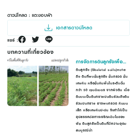
ดาวน์โหลด : แตะขอบฟ้า
เอกสารดาวน์โหลด
แชร์ :
บทความที่เกี่ยวข้อง
การจัดการดินลูกรังเพื่อ
เพิ่มผลผลิต
ดินลูกรัง (Skeletal soils)หมาย
ถึง ดินที่พบชั้นลูกรัง ชั้นกรวด ชั้น
เศษหิน หรือชั้นหินพื้นในระดับตื้น
กว่า 50 เซนติเมตร จากผิวดิน เนื้อ
ดินบนเป็นดินทรายปนดินร่วนถึงดิน
ร่วนปนทราย อาจพบกรวด หินมน
เล็ก หรือเศษหินปะปน จึงทำให้เป็น
อุปสรรคต่อการเจริญเติบโตของ
พืช ดินลูกรังเป็นดินที่มีความอุดม
สมบูรณ์ต่ำ