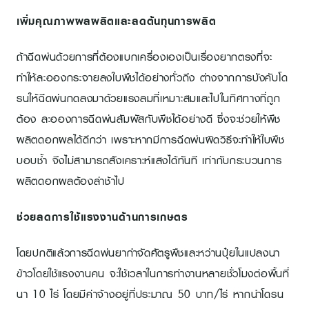
เพิ่มคุณภาพผลผลิตและลดต้นทุนการผลิต
ถ้าฉีดพ่นด้วยการที่ต้องแบกเครื่องเองเป็นเรื่องยากตรงที่จะ
ทำให้ละอองกระจายลงใบพืชได้อย่างทั่วถึง ต่างจากการบังคับโด
รนให้ฉีดพ่นกดลงมาด้วยแรงลมที่เหมาะสมและไปในทิศทางที่ถูก
ต้อง ละอองการฉีดพ่นสัมผัสกับพืชได้อย่างดี ซึ่งจะช่วยให้พืช
ผลิตดอกผลได้ดีกว่า เพราะหากมีการฉีดพ่นผิดวิธีจะทำให้ใบพืช
บอบช้ำ จึงไม่สามารถสังเคราะห์แสงได้ทันที เท่ากับกระบวนการ
ผลิตดอกผลต้องล่าช้าไป
ช่วยลดการใช้แรงงานด้านการเกษตร
โดยปกติแล้วการฉีดพ่นยากำจัดศัตรูพืชและหว่านปุ๋ยในแปลงนา
ข้าวโดยใช้แรงงานคน จะใช้เวลาในการทำงานหลายชั่วโมงต่อพื้นที่
นา 10 ไร่ โดยมีค่าจ้างอยู่ที่ประมาณ 50 บาท/ไร่ หากนำโดรน