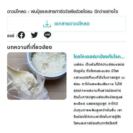
ดาวน์โหลด : พ่นปุ๋ยและสารกำจัดวัชพืชด้วยโดรน ดีกว่าอย่างไร
เอกสารดาวน์โหลด
แชร์ :
บทความที่เกี่ยวข้อง
ไตรโคเดอร์มาป้องกันโรครา
แป้งในเมล่อน
เมล่อน เป็นพืชที่มีความอ่อนแอต่อ
ศัตรูพืช ทั้งโรคและแมลง มีโรค
หลายชนิดที่พบทั่วไปในการปลูก เม
ล่อน ทาให้ผลผลิตเสียหาย ไม่ได้
คุณภาพผลตามที่ตลาดต้องการ
ดังนั้นการปลูกเมล่อนจึงต้องดูแล
ละเอียด ตลอดฤดูปลูก ทาให้มี
ต้นทุนการผลิตสูงกว่าพืชอื่น เรา
จึงต้องให้ความสาคัญในการรู้จัก
โรคและการป้องกันกาจัดโรคที่