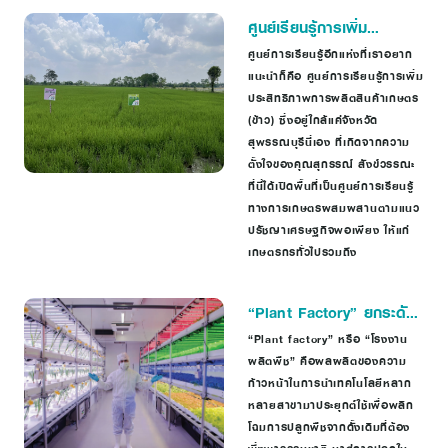
ศูนย์เรียนรู้การเพิ่ม
ประสิทธิภาพการผลิตข้าว
ศูนย์การเรียนรู้อีกแห่งที่เราอยาก
แนะนำก็คือ ศูนย์การเรียนรู้การเพิ่ม
ประสิทธิภาพการผลิตสินค้าเกษตร
(ข้าว) ซึ่งอยู่ใกล้แค่จังหวัด
สุพรรณบุรีนี่เอง ที่เกิดจากความ
ตั้งใจของคุณสุกรรณ์ สังข์วรรณะ
ที่นี่ได้เปิดพื้นที่เป็นศูนย์การเรียนรู้
ทางการเกษตรผสมผสานตามแนว
ปรัชญาเศรษฐกิจพอเพียง ให้แก่
เกษตรกรทั่วไปรวมถึง
“Plant Factory” ยกระดับ
การปลูกพืชสู่เกษตรแม่นยำ
“Plant factory” หรือ “โรงงาน
ผลิตพืช” คือผลผลิตของความ
ก้าวหน้าในการนำเทคโนโลยีหลาก
หลายสาขามาประยุกต์ใช้เพื่อพลิก
โฉมการปลูกพืชจากดั้งเดิมที่ต้อง