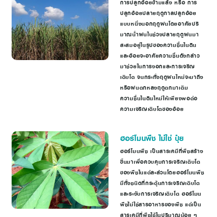
การปลูกอ้อยข้ามแล้ง หรือ การ
ปลูกอ้อยปลายฤดูกาลปลูกอ้อย
แบบหนึ่งนอกฤดูฝนโดยอาศัยปริ
มาณน้้าฝนในช่วงปลายฤดูฝนมา
สะสมอยู่ในรูปของความชื้นในดิน
และอ้อยจะอาศัยความชื้นดังกล่าว
มาช่วยในการงอกและการเจริญ
เติบโต จนกระทั่งฤดูฝนใหม่จะมาถึง
หรือฝนตกหลงฤดูตกมาเติม
ความชื้นในดินใหม่ให้เพียงพอต่อ
ความเจริญเติบโตของอ้อย
ฮอร์โมนพืช ไม่ใช่ ปุ๋ย
ฮอร์โมนพืช เป็นสารเคมีที่พืชสร้าง
ขึ้นมาเพื่อควบคุมการเจริญเติบโต
ของพืชในแต่ละส่วนโดยฮอร์โมนพืช
มีทั้งชนิดที่กระตุ้นการเจริญเติบโต
และระงับการเจริญเติบโต ฮอร์โมน
พืชไม่ใช่สารอาหารของพืช แต่เป็น
สารเคมีที่พืชใช้ในปริมาณน้อย ๆ