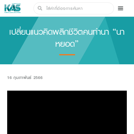
เปลี่ยนแนวคิดพลิกชีวิตคนทำนา “นา
หยอด”
16 กุมภาพันธ์ 2566