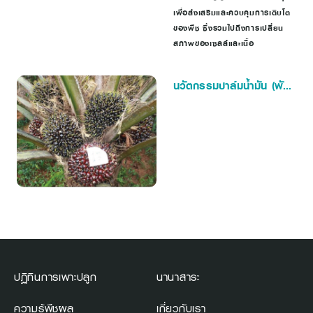
เพื่อส่งเสริมและควบคุมการเติบโต
ของพืช ซึ่งรวมไปถึงการเปลี่ยน
สภาพของเซลล์และเนื้อ
นวัตกรรมปาล์มน้ำมัน (พันธุ์
การจัดการสวน และการเก็บ
เกี่ยว)
ปฏิทินการเพาะปลูก
นานาสาระ
ความรู้พืชผล
เกี่ยวกับเรา