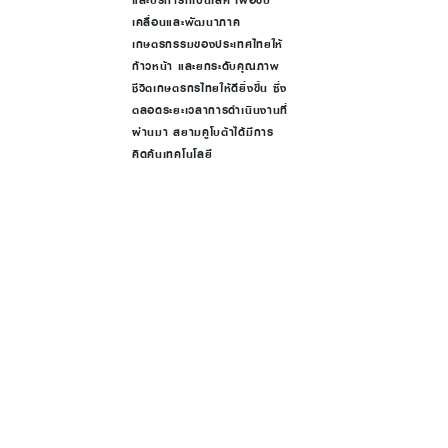
และบริการที่เป็นเลิศ เพื่อขับ
แรงงานคน ได้ผลผลิต
เคลื่อนและพัฒนาภาค
เพิ่ม
เกษตรกรรมของประเทศไทยให้
ก้าวหน้า และยกระดับคุณภาพ
ชีวิตเกษตรกรไทยให้ดียิ่งขึ้น ซึ่ง
ตลอดระยะเวลาการดำเนินงานที่
ผ่านมา สยามคูโบต้าได้มีการ
คิดค้นเทคโนโลยี