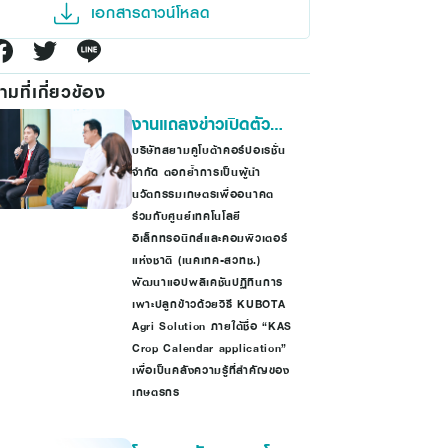
เอกสารดาวน์โหลด
มที่เกี่ยวข้อง
งานแถลงข่าวเปิดตัว
แอปพลิเคชั่น KAS
บริษัทสยามคูโบต้าคอร์ปอเรชั่น
จำกัด ตอกย้ำการเป็นผู้นำ
Crop Calendar
นวัตกรรมเกษตรเพื่ออนาคต
ร่วมกับศูนย์เทคโนโลยี
อิเล็กทรอนิกส์และคอมพิวเตอร์
แห่งชาติ (เนคเทค-สวทช.)
พัฒนาแอปพลิเคชันปฏิทินการ
เพาะปลูกข้าวด้วยวิธี KUBOTA
Agri Solution ภายใต้ชื่อ “KAS
Crop Calendar application”
เพื่อเป็นคลังความรู้ที่สำคัญของ
เกษตรกร