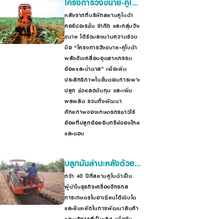
โครงการวังขนาย-คูโบต้
า พลังขับเคลื่อน
หลังจากที่บริษัทสยามคูโบต้า
คอร์ปอเรชั่น จำกัด และกลุ่มวัง
อุตสาหกรรมอ้อยและ
ขนาย ได้ร่วมลงนามความร่วม
น้ำตาล
มือ “โครงการวังขนาย-คูโบต้า
พลังขับเคลื่อนอุตสาหกรรม
อ้อยและน้ำตาล” เพื่อเพิ่ม
ประสิทธิภาพในขั้นตอนการเพาะ
ปลูก ช่วยลดต้นทุน และเพิ่ม
ผลผลิต รวมทั้งพัฒนา
ศักยภาพของเกษตรกรชาวไร่
อ้อยที่ปลูกอ้อยอินทรีย์ของไทย
และตอบ
ปลูกมันสำปะหลังด้วย
เครื่องจักรกล
กว่า 40 ปีที่สยามคูโบต้าเป็น
ผู้นำในธุรกิจเครื่องจักรกล
การเกษตรแบบครบ
การเกษตรในอาเซียนได้เติบโต
วงจร ประหยัดเวลา ลด
และยืนหยัดในการพัฒนาสินค้า