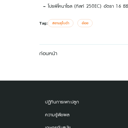
– โปรพิโคนาโซล (ทิลท์ 250EC) อัตรา 16 ซีซี
Tag:
สยามคูโบต้า
อ้อย
ก่อนหน้า
ปฏิทินการเพาะปลูก
ความรู้พืชผล
เกษตรทันสมัย