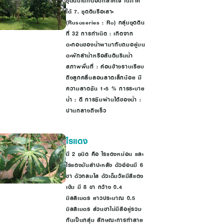
ชุดดินในที่ดอนที่สำคัญ ในภาค
ใต้ 7. ชุดดินรือเสาะ
(Rusoseries : Ro) กลุ่มชุดดิน
ที่ 32 การกำเนิด : เกิดจาก
ตะกอนของน้ำพามาทับถมอยู่บน
ตะพักลำน้ำหรือสันดินริมน้ำ
สภาพพื้นที่ : ค่อนข้างราบเรียบ
ถึงลูกคลื่นลอนลาดเล็กน้อย มี
ความลาดชัน 1-5 % การระบาย
น้ำ : ดี การซึมผ่านได้ของน้ำ :
ปานกลางถึงเร็ว
ไรแดง
มี 2 ชนิด คือ ไรแดงหม่อน และ
ไรแดงมันสำปะหลัง ตัวอ่อนมี 6
ขา ตัวกลมใส ตัวเต็มวัยมีสีแดง
เข้ม มี 8 ขา กว้าง 0.4
มิลลิเมตร ยาวประมาณ 0.5
มิลลิเมตร ส่วนขาไม่มีสีอยู่รวม
กันเป็นกลุ่ม ลักษณะการทำลาย