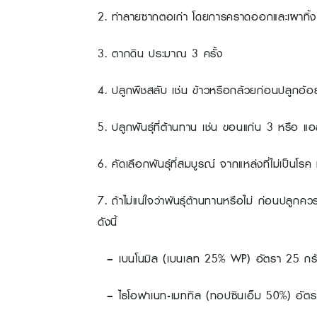
2. ทำลายซากตอเก่า โดยการคราดออกและเผาทิ้ง
3. ตากดิน ประมาณ 3 ครั้ง
4. ปลูกพืชสลับ เช่น ข้าวหรือกล้วยก่อนปลูกอ้อย
5. ปลูกพันธุ์ที่ต้านทาน เช่น ขอนแก่น 3 หรือ 
6. คัดเลือกพันธุ์ที่สมบูรณ์ จากแหล่งที่ไม่เป็นโ
7. ถ้าไม่แน่ใจว่าพันธุ์ต้านทานหรือไม่ ก่อนปลูกคว
ดังนี้
– เบนโนมิล (เบนเลท 25% WP) อัตรา 25 กรัม
– ไธโอฟาเนท-เมททิล (ทอปซินเอ็ม 50%) อัตรา 