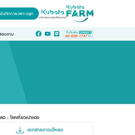
บันทึกการเพาะปลูก
อสอบถาม
ลด : โรคเหี่ยวเน่าเเดง
เอกสารดาวน์โหลด