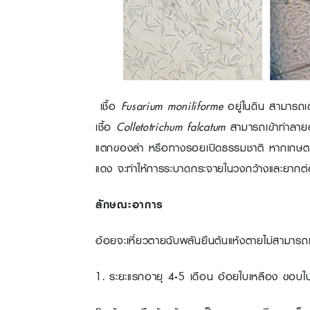
เชื้อ
Fusarium moniliforme
อยู่ในดิน สามารถเ
เชื้อ
Colletotrichum falcatum
สามารถเข้าทำลาย
แตกของลำ หรือทางรอยเปิดธรรมชาติ หากเกษตรกรปล
แดง จะทำให้การระบาดกระจายในวงกว้างและยากต่
ลักษณะอาการ
อ้อยจะเหี่ยวตายฉับพลันยืนต้นแห้งตายไม่สามารถเก็
1. ระยะแรกอายุ 4-5 เดือน อ้อยใบเหลือง ขอบใบ