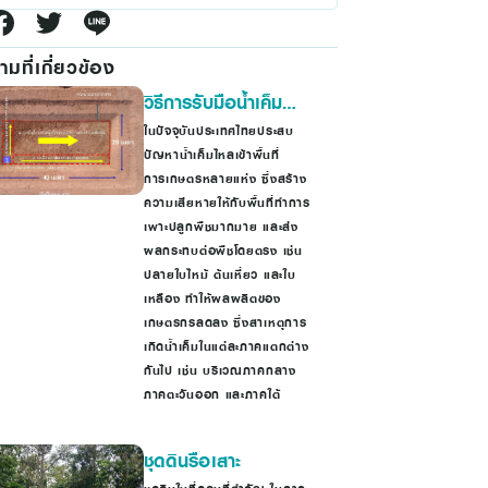
มที่เกี่ยวข้อง
วิธีการรับมือน้ำเค็ม
เบื้องต้น
ในปัจจุบันประเทศไทยประสบ
ปัญหาน้ำเค็มไหลเข้าพื้นที่
การเกษตรหลายแห่ง ซึ่งสร้าง
ความเสียหายให้กับพื้นที่ทำการ
เพาะปลูกพืชมากมาย และส่ง
ผลกระทบต่อพืชโดยตรง เช่น
ปลายใบไหม้ ต้นเหี่ยว และใบ
เหลือง ทำให้ผลผลิตของ
เกษตรกรลดลง ซึ่งสาเหตุการ
เกิดน้ำเค็มในแต่ละภาคแตกต่าง
กันไป เช่น บริเวณภาคกลาง
ภาคตะวันออก และภาคใต้
ชุดดินรือเสาะ