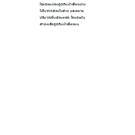
ไรแดงหม่อนดูดกินน้ำเลี้ยงตาม
ใต้ใบจากส่วนใบล่าง และขยาย
ปริมาณขึ้นส่วนยอด ไรแดงมัน
สำปะหลังดูดกินน้ำเลี้ยงบน