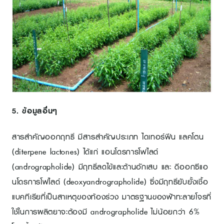
5. ข้อมูลอื่นๆ
สารสำคัญออกฤทธิ์ มีสารสำคัญประเภท ไดเทอร์ฟีน แลคโตน
(diterpene lactones) ได้แก่ แอนโดรการโฟไลด์
(andrographolide) มีฤทธิ์ลดไข้และต้านอักเสบ และ ดีออกซีแอ
นโดรการโฟไลด์ (deoxyandrographolide) ซึ่งมีฤทธิ์ยับยั้งเชื้อ
แบคทีเรียที่เป็นสาเหตุของท้องร่วง มาตรฐานของฟ้าทะลายโจรที่
ใช้ในการผลิตยาจะต้องมี andrographolide ไม่น้อยกว่า 6%