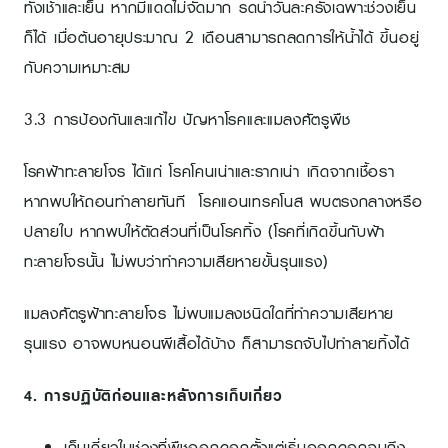
ทั้งเช้าและเย็น หากมีแดดไม่จัดมาก รดน้ำวันละครั้งเฉพาะช่วงเย็น
ก็ได้ เมื่อต้นอายุประมาณ 2 เดือนสามารถลดการให้น้ำได้ ขึ้นอยู่
กับความเหมาะสม
3.3 การป้องกันและแก้ไข ปัญหาโรคและแมลงศัตรูพืช
โรคฟ้าทะลายโจร ได้แก่ โรคโคนเน่าและรากเน่า เกิดจากเชื้อรา
หากพบให้ถอนทำลายทันที โรคแอนเทรคโนส พบตรงกลางหรือ
ปลายใบ หากพบให้ตัดส่วนที่เป็นโรคทิ้ง (โรคที่เกิดขึ้นกับฟ้า
ทะลายโจรนั้น ไม่พบว่าทำความเสียหายขั้นรุนแรง)
แมลงศัตรูฟ้าทะลายโจร ไม่พบแมลงชนิดใดที่ทำความเสียหาย
รุนแรง อาจพบหนอนผีเสื้อได้บ้าง ก็สามารถจับไปทำลายทิ้งได้
4. การปฏิบัติก่อนและหลังการเก็บเกี่ยว
เก็บเกี่ยวในช่วงที่พืชออกดอกตั้งแต่เริ่มออกดอกจนถึง