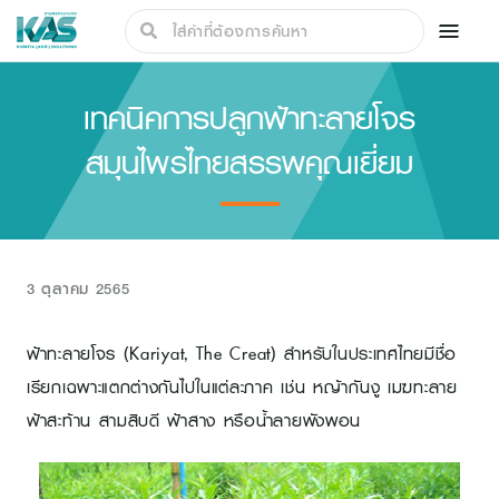
เทคนิคการปลูกฟ้าทะลายโจร
สมุนไพรไทยสรรพคุณเยี่ยม
3 ตุลาคม 2565
ฟ้าทะลายโจร (Kariyat, The Creat) สำหรับในประเทศไทยมีชื่อ
เรียกเฉพาะแตกต่างกันไปในแต่ละภาค เช่น หญ้ากันงู เมฆทะลาย
ฟ้าสะท้าน สามสิบดี ฟ้าสาง หรือน้ำลายพังพอน