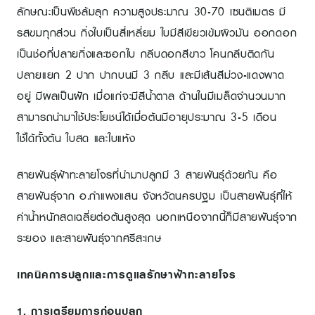
ลักษณะเป็นพืชล้มลุก ความสูงประมาณ 30-70 เซนติเมตร มี
รสขมทุกส่วน กิ่งใบเป็นสี่เหลี่ยม ใบมีสีเขียวเข้มผิวมัน ออกดอก
เป็นช่อที่ปลายกิ่งและซอกใบ กลีบดอกสีขาว โคนกลีบติดกัน
ปลายแยก 2 ปาก ปากบนมี 3 กลีบ และมีเส้นสีม่วง-แดงพาด
อยู่ มีผลเป็นฝัก เมื่อแก่จะมีสีน้ำตาล ด้านในมีเมล็ดจำนวนมาก
สามารถนำมาใช้ประโยชน์ได้เมื่อต้นมีอายุประมาณ 3-5 เดือน
ใช้ได้ทั้งต้น ใบสด และใบแห้ง
สายพันธุ์ฟ้าทะลายโจรที่นำมาปลูกมี 3 สายพันธุ์ด้วยกัน คือ
สายพันธุ์จาก อ.กำแพงแสน จังหวัดนครปฐม เป็นสายพันธุ์ที่ให้
ค่าน้ำหนักสดเฉลี่ยต่อต้นสูงสุด นอกเหนือจากนี้ก็มีสายพันธุ์จาก
ระยอง และสายพันธุ์จากศรีสะเกษ
เทคนิคการปลูกและการดูแลรักษาฟ้าทะลายโจร
1. การเตรียมการก่อนปลูก