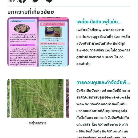
บทความที่เกี่ยวข้อง
เพลี้ยแป้งสีชมพูในมัน
สำปะหลัง
เพลี้ยแป้งสีชมพู พบการระบาด
มากในช่วงฤดูแล้งฝนทิ้งช่วง เพลี้ย
แป้งเข้าทำลายมันสำปะหลังได้ทุก
ระยะของการเจริญเติบโตได้ด้วยการ
ดูดน้ำเลี้ยงจากส่วนยอด ใบ ตา
และลำต้น
การควบคุมและกำจัดวัชพืช
ในไร่อ้อย
วัชพืชเป็นปัญหาอย่างหนึ่งที่มีความ
สำคัญต่อการปลูกอ้อยและส่งผลให้
ผลผลิตของอ้อยลดต่ำลงเป็นอัน
มากรวมถึงการที่ต้นทุนเพิ่มสูงขึ้น
ทั้งนี้เนื่องจากการกำจัดวัชพืชไม่ทัน
ตามเวลา โดยความเสียหายจะมาก
หรือน้อยก็ขึ้นอยู่กับความหนาแน่น