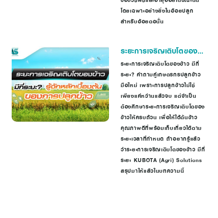
ของวัชพืชและอายุอ้อยในขณะนั้น
โดยเฉพาะอย่างยิ่งในอ้อยปลูก
สำหรับอ้อยตอนั้น
ระยะการเจริญเติบโตของ
ข้าว มีกี่ระยะ รู้จักหลักเบื้อง
ระยะการเจริญเติบโตของข้าว มีกี่
ระยะ? คำถามคู่เกษตรกรปลูกข้าว
ต้นของการปลูกข้าว
มือใหม่ เพราะการปลูกข้าวไม่ใช่
เพียงแค่หว่านแล้วจบ แต่จำเป็น
ต้องศึกษาระยะการเจริญเติบโตของ
ข้าวให้ครบถ้วน เพื่อให้ได้ต้นข้าว
คุณภาพดีที่พร้อมเก็บเกี่ยวได้ตาม
ระยะเวลาที่กำหนด ถ้าอยากรู้แล้ว
ว่าระยะการเจริญเติบโตของข้าว มีกี่
ระยะ KUBOTA (Agri) Solutions
สรุปมาให้แล้วในบทความนี้