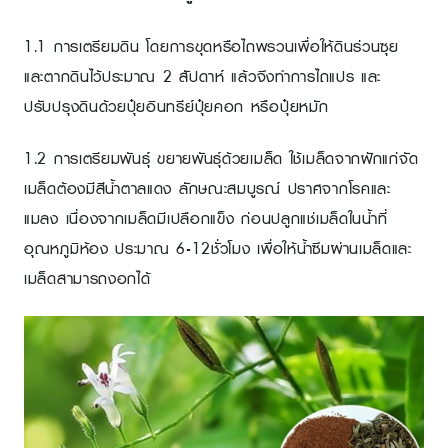
1.1 การเตรียมดิน โดยการขุดหรือไถพรวนเพื่อให้ดินร่วนซุย
และตากดินไว้ประมาณ 2 สัปดาห์ แล้วจึงทำการไถแปร และ
ปรับปรุงดินด้วยปุ๋ยอินทรีย์ปุ๋ยคอก หรือปุ๋ยหมัก
1.2 การเตรียมพันธุ์ ขยายพันธุ์ด้วยเมล็ด ใช้เมล็ดจากฝักแก่จัด
เมล็ดต้องมีสีน้ำตาลแดง ลักษณะสมบูรณ์ ปราศจากโรคและ
แมลง เนื่องจากเมล็ดมีเปลือกแข็ง ก่อนปลูกแช่เมล็ดในน้ำที่
อุณหภูมิห้อง ประมาณ 6-12ชั่วโมง เพื่อให้น้ำซึมผ่านเมล็ดและ
เมล็ดสามารถงอกได้