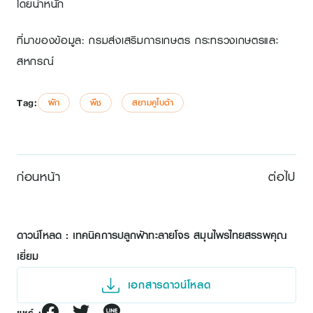
โดยน้ำหนัก
ที่มาของข้อมูล: กรมส่งเสริมการเกษตร กระทรวงเกษตรและ
สหกรณ์
Tag:
ผัก
พืช
สยามคูโบต้า
ก่อนหน้า
ต่อไป
ดาวน์โหลด : เทคนิคการปลูกฟ้าทะลายโจร สมุนไพรไทยสรรพคุณ
เยี่ยม
เอกสารดาวน์โหลด
แชร์ :