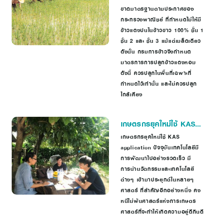
Rice)
ขาดมาตรฐานตามประกาศของ
กระทรวงพาณิชย์ ที่กำหนดไม่ให้มี
ข้าวแดงปนในข้าวขาว 100% ชั้น 1
ชั้น 2 และ ชั้น 3 แม้แต่เมล็ดเดียว
ดังนั้น กรมการข้าวจึงกำหนด
มาตรการการปลูกข้าวแดงหอม
ดังนี้ ควรปลูกในพื้นที่เฉพาะที่
กำหนดไว้เท่านั้น และไม่ควรปลูก
ใกล้เคียง
เกษตรกรยุคใหม่ใช้ KAS
application
เกษตรกรยุคใหม่ใช้ KAS
application ปัจจุบันเทคโนโลยีมี
การพัฒนาไปอย่างรวดเร็ว มี
การนำนวัตกรรมและเทคโนโลยี
ต่างๆ เข้ามาประยุกต์ในหลายๆ
ศาสตร์ ที่สำคัญอีกอย่างหนึ่ง คง
หนีไม่พ้นศาสตร์แห่งการเกษตร
ศาสตร์ที่จะทำให้เกิดความอยู่ดีกินดี