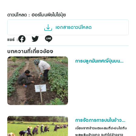
ดาวน์โหลด : ฮอร์โมนพืชไม่ใช่ปุ๋ย
เอกสารดาวน์โหลด
แชร์ :
บทความที่เกี่ยวข้อง
การปลูกมันเทศญี่ปุ่นบน
พื้นที่สูง
การจัดการการปนในข้าว
แดงหอม (Red Hawm
เนื่องจากข้าวแดงหอมที่ปะปนไปกับ
ผลผลิตข้าวขาว จะทำให้ข้าวขาว