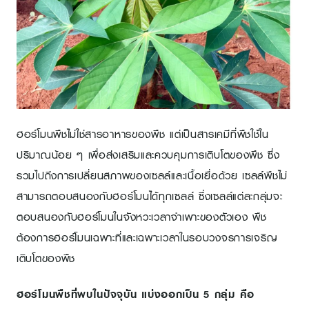
ฮอร์โมนพืชไม่ใช่สารอาหารของพืช แต่เป็นสารเคมีที่พืชใช้ใน
ปริมาณน้อย ๆ เพื่อส่งเสริมและควบคุมการเติบโตของพืช ซึ่ง
รวมไปถึงการเปลี่ยนสภาพของเซลล์และเนื้อเยื่อด้วย เซลล์พืชไม่
สามารถตอบสนองกับฮอร์โมนได้ทุกเซลล์ ซึ่งเซลล์แต่ละกลุ่มจะ
ตอบสนองกับฮอร์โมนในจังหวะเวลาจำเพาะของตัวเอง พืช
ต้องการฮอร์โมนเฉพาะที่และเฉพาะเวลาในรอบวงจรการเจริญ
เติบโตของพืช
ฮอร์โมนพืชที่พบในปัจจุบัน แบ่งออกเป็น 5 กลุ่ม คือ