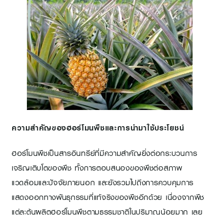
ความสำคัญของฮอร์โมนพืชและการนำมาใช้ประโยชน์
ฮอร์โมนพืชเป็นสารอินทรีย์ที่มีความสำคัญยิ่งต่อกระบวนการ
เจริญเติบโตของพืช ทั้งการตอบสนองของพืชต่อสภาพ
แวดล้อมและปัจจัยภายนอก และยังรวมไปถึงการควบคุมการ
แสดงออกทางพันธุกรรมที่แท้จริงของพืชอีกด้วย เนื่องจากพืช
แต่ละต้นผลิตฮอร์โมนพืชตามธรรมชาติในปริมาณน้อยมาก เลย