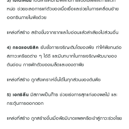
3) ไซโตไคนิน
เป็นสารเคมีที่มีผลกับการแบ่งเซลล์และการแตก
หน่อ ช่วยชะลอการแก่ตัวของเนื้อเยื้อและช่วยในการเคลื่อนย้าย
ออกซินภายในพืชด้วย
แหล่งที่สร้าง สร้างขึ้นจากรากและใบอ่อนแล้วลำเลียงไปส่วนอื่น
4) กรดแอบซิสิค
ยับยั้งการเจริญเติบโตของพืช ทำให้พืชทนต่อ
สภาวะเครียดต่าง ๆ ได้ดี และมีบทบาทในการเจริญพัฒนาของ
ต้นอ่อน การพักตัวของเมล็ดและของตาพืช
แหล่งที่สร้าง ถูกสังเคราะห์ขึ้นได้ในทุกส่วนของต้นพืช
5) เอทธิลีน
มีสภาพเป็นก๊าซ ช่วยเร่งการสุกแก่ของผลไม้ และ
กระตุ้นการออกดอก
แหล่งที่สร้าง ถูกสร้างขึ้นเมื่อพืชมีบาดแผลหรือเข้าสู่ภาวะร่วงโรย