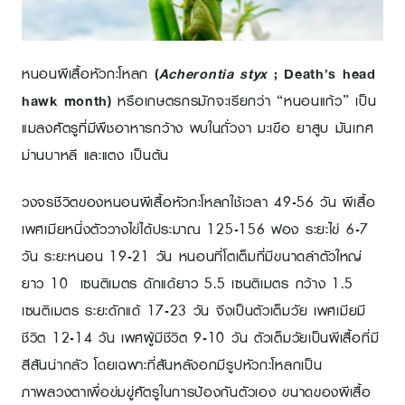
หนอนผีเสื้อหัวกะโหลก
(
Acherontia styx
; Death’s head
hawk month)
หรือเกษตรกรมักจะเรียกว่า “หนอนแก้ว” เป็น
แมลงศัตรูที่มีพืชอาหารกว้าง พบในถั่วงา มะเขือ ยาสูบ มันเทศ
ม่านบาหลี และแตง เป็นต้น
วงจรชีวิตของหนอนผีเสื้อหัวกะโหลกใช้เวลา 49-56 วัน ผีเสื้อ
เพศเมียหนึ่งตัววางไข่ได้ประมาณ 125-156 ฟอง ระยะไข่ 6-7
วัน ระยะหนอน 19-21 วัน หนอนที่โตเต็มที่มีขนาดลำตัวใหญ่
ยาว 10 เซนติเมตร ดักแด้ยาว 5.5 เซนติเมตร กว้าง 1.5
เซนติเมตร ระยะดักแด้ 17-23 วัน จึงเป็นตัวเต็มวัย เพศเมียมี
ชีวิต 12-14 วัน เพศผู้มีชีวิต 9-10 วัน ตัวเต็มวัยเป็นผีเสื้อที่มี
สีสันน่ากลัว โดยเฉพาะที่สันหลังอกมีรูปหัวกะโหลกเป็น
ภาพลวงตาเพื่อข่มขู่ศัตรูในการป้องกันตัวเอง ขนาดของผีเสื้อ