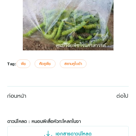
Tag:
พืช
ศัตรูพืช
สยามคูโบต้า
ก่อนหน้า
ต่อไป
ดาวน์โหลด : หนอนผีเสื้อหัวกะโหลกในงา
เอกสารดาวน์โหลด