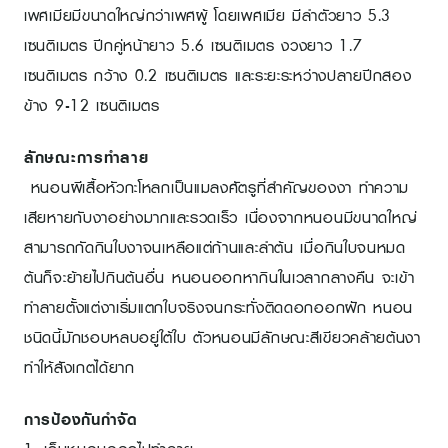
เพศเมียมีขนาดใหญ่กว่าเพศผู้ โดยเพศเมีย มีลำตัวยาว 5.3
เซนติเมตร ปีกคู่หน้ายาว 5.6 เซนติเมตร งวงยาว 1.7
เซนติเมตร กว้าง 0.2 เซนติเมตร และระยะระหว่างปลายปีกสอง
ข้าง 9-12 เซนติเมตร
ลักษณะการทำลาย
หนอนผีเสื้อหัวกะโหลกเป็นแมลงศัตรูที่สําคัญของงา ทำความ
เสียหายกับงาอย่างมากและรวดเร็ว เนื่องจากหนอนมีขนาดใหญ่
สามารถกัดกินใบงาจนเหลือแต่ก้านและลำต้น เมื่อกินใบจนหมด
ต้นก็จะย้ายไปกินต้นอื่น หนอนออกหากินในเวลากลางคืน จะเข้า
ทำลายตั้งแต่งาเริ่มแตกใบจริงจนกระทั่งติดดอกออกฝัก หนอน
ชนิดนี้มักชอบหลบอยู่ใต้ใบ ตัวหนอนมีลักษณะสีเขียวคล้ายต้นงา
ทําให้สังเกตได้ยาก
การป้องกันกำจัด