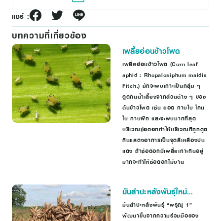
แชร์ :
บทความที่เกี่ยวข้อง
เพลี้ยอ่อนข้าวโพด
เพลี้ยอ่อนข้าวโพด (Corn leaf
aphid : Rhopalosiphum maidis
Fitch.) มักจะพบเกาะเป็นกลุ่ม ๆ
ดูดกินน้ำเลี้ยงจากส่วนต่าง ๆ ของ
ต้นข้าวโพด เช่น ยอด กาบใบ โคน
ใบ กาบฝัก และจะพบมากที่สุด
บริเวณช่อดอกทำให้บริเวณที่ถูกดูด
กินแสดงอาการเป็นจุดสีเหลืองปน
แดง ถ้าช่อดอกมีเพลี้ยเกาะกินอยู่
มากจะทำให้ช่อดอกไม่บาน
มันสำปะหลังพันธุ์ใหม่
“พิรุณ 1” ผลผลิตสูง
มันสำปะหลังพันธุ์ “พิรุณุ 1”
พัฒนาขึ้นจากความร่วมมือของ