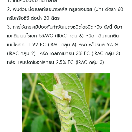
1. เก็บหนอนออกไปทำลาย
2. พ่นด้วยเชื้อแบคทีเรียบาซิลลัส ทรูริงเจนซิส (บีที) อัตรา 60
กรัมหรือซีซี ต่อน้ำ 20 ลิตร
3. การใช้สารเคมีป้องกันกำจัดแมลงชนิดใดชนิดหนึ่ง ดังนี้ อิมา
เมกตินเบนโซเอท 5%WG (IRAC กลุ่ม 6) หรือ อิมาเมกติน
เบนโซเอท 1.92 EC (IRAC กลุ่ม 6) หรือ ฟิโปรนิล 5% SC
(IRAC กลุ่ม 2) หรือ เดลทาเมทริน 3% EC (IRAC กลุ่ม 3)
หรือ แลมบ์ดาไซฮาโลทริน 2.5% EC (IRAC กลุ่ม 3)