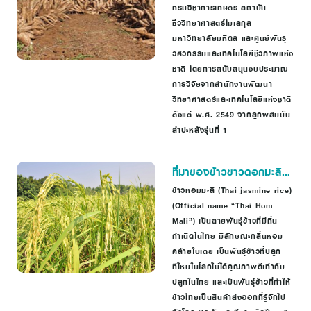
แป้งดี โตเร็ว ทรงต้นสวย
กรมวิชาการเกษตร สถาบัน
ตัดหัวง่าย ใช้ปุ๋ยน้อย
ชีววิทยาศาสตร์โมเลกุล
มหาวิทยาลัยมหิดล และศูนย์พันธุ
วิศวกรรมและเทคโนโลยีชีวภาพแห่ง
ชาติ โดยการสนับสนุนงบประมาณ
การวิจัยจากสำนักงานพัฒนา
วิทยาศาสตร์และเทคโนโลยีแห่งชาติ
ตั้งแต่ พ.ศ. 2549 จากลูกผสมมัน
สำปะหลังรุ่นที่ 1
ที่มาของข้าวขาวดอกมะลิ
105 และความรู้เกี่ยวกับข้าว
ข้าวหอมมะลิ (Thai jasmine rice)
(Official name “Thai Hom
ไวแสง
Mali”) เป็นสายพันธุ์ข้าวที่มีถิ่น
กำเนิดในไทย มีลักษณะกลิ่นหอม
คล้ายใบเตย เป็นพันธุ์ข้าวที่ปลูก
ที่ไหนในโลกไม่ได้คุณภาพดีเท่ากับ
ปลูกในไทย และเป็นพันธุ์ข้าวที่ทำให้
ข้าวไทยเป็นสินค้าส่งออกที่รู้จักไป