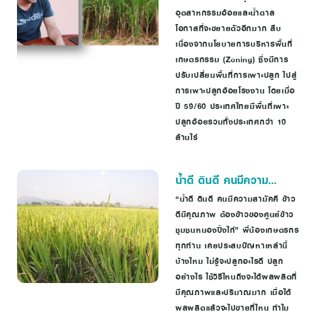
จ.สุพรรณบุรี
อุตสาหกรรมอ้อยและน้ำตาล
โอกาสที่จะขยายตัวอีกมาก สืบ
เนื่องจากนโยบายการบริหารพื้นที่
เกษตรกรรม (Zoning) ซึ่งมีการ
ปรับเปลี่ยนพื้นที่การเพาะปลูก ไปสู่
การเพาะปลูกอ้อยโรงงาน โดยเมื่อ
ปี 59/60 ประเทศไทยมีพื้นที่เพาะ
ปลูกอ้อยรวมทั้งประเทศกว่า 10
ล้านไร่
น้ำดี ดินดี คนมีความ
สามัคคี ข้าวดีมีคุณภาพ
“น้ำดี ดินดี คนมีความสามัคคี ข้าว
ดีมีคุณภาพ ต้องข้าวของศูนย์ข้าว
ชุมชนหนองปิ้งไก่” พี่น้องเกษตรกร
ทุกท่าน เคยประสบปัญหาเหล่านี้
บ้างไหม ไม่รู้จะปลูกอะไรดี ปลูก
อย่างไร ใช้วิธีไหนถึงจะได้ผลผลิตที่
มีคุณภาพและปริมาณมาก เมื่อได้
ผลผลิตแล้วจะไปขายที่ไหน ทำไม