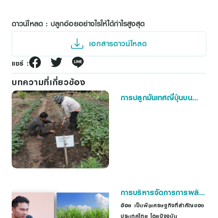
ดาวน์โหลด : ปลูกอ้อยอย่างไรให้ได้กำไรสูงสุด
เอกสารดาวน์โหลด
แชร์ :
บทความที่เกี่ยวข้อง
การปลูกมันเทศญี่ปุ่นบน
พื้นที่สูง
การบริหารจัดการการผลิต
อ้อย ใน อ.ด่านช้าง
อ้อย เป็นพืชเศรษฐกิจที่สำคัญของ
ประเทศไทย โดยปัจจุบัน