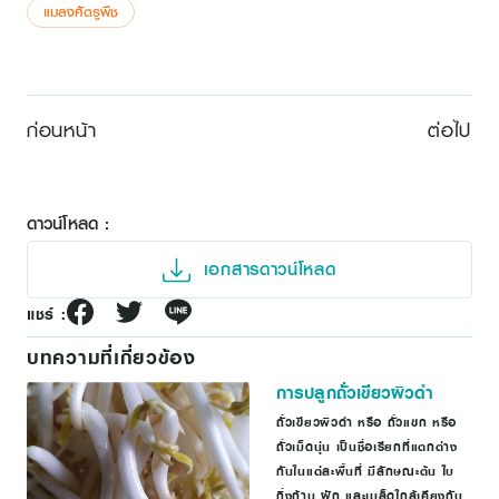
แมลงศัตรูพืช
ก่อนหน้า
ต่อไป
ดาวน์โหลด :
เอกสารดาวน์โหลด
แชร์ :
บทความที่เกี่ยวข้อง
การปลูกถั่วเขียวผิวดำ
ถั่วเขียวผิวดำ หรือ ถั่วแขก หรือ
ถั่วเม็ดนุ่น เป็นชื่อเรียกที่แตกต่าง
กันในแต่ละพื้นที่ มีลักษณะต้น ใบ
กิ่งก้าน ฝัก และเมล็ดใกล้เคียงกับ