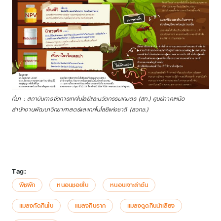
ที่มา : สถาบันการจัดการเทคโนโลยีและนวัตกรรมเกษตร (สท.) ศูนย์ภาคเหนือ
สำนักงานพัฒนาวิทยาศาสตร์และเทคโนโลยีแห่งชาติ (สวทช.)
Tag:
พืชผัก
หนอนชอยใบ
หนอนเจาะลำต้น
แมลงกัดกินใบ
แมลงกินราก
แมลงดูดกินน้ำเลี้ยง