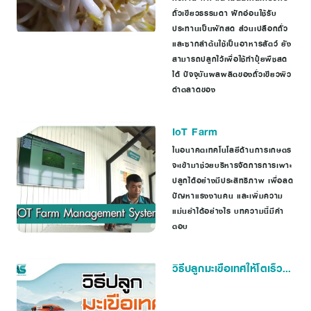
ถั่วเขียวธรรมดา ฝักอ่อนใช้รับ
ประทานเป็นผักสด ส่วนเปลือกถั่ว
และซากลำต้นใช้เป็นอาหารสัตว์ ยัง
สามารถปลูกไว้เพื่อใช้ทำปุ๋ยพืชสด
ได้ ปัจจุบันผลผลิตของถั่วเขียวผิว
ดำตลาดของ
IoT Farm
ในอนาคตเทคโนโลยีด้านการเกษตร
จะเข้ามาช่วยบริหารจัดการการเพาะ
ปลูกได้อย่างมีประสิทธิภาพ เพื่อลด
ปัญหาแรงงานคน และเพิ่มความ
แม่นยำได้อย่างไร บทความนี้มีคำ
ตอบ
วิธีปลูกมะเขือเทศให้โตเร็ว
ผลสวย ลูกดก กำไรเบ่ง
บาน