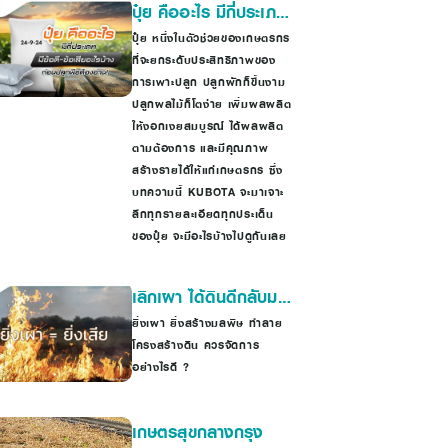
ปุ๋ย คืออะไร มีกี่ประเภท
มีข้อดี-ข้อเสียอะไรบ้าง
ปุ๋ย หนึ่งในตัวช่วยของเกษตรกร
ที่จะยกระดับประสิทธิภาพของ
ก่อนปลูกพืชต้องอ่าน!
การเพาะปลูก ปลูกผักก็ขึ้นงาม
ปลูกผลไม้ก็โตง่าย เพิ่มผลผลิต
ให้งอกเงยสมบูรณ์ ได้ผลผลิต
ตามต้องการ และมีคุณภาพ
สร้างรายได้ให้แก่เกษตรกร ซึ่ง
บทความนี้ KUBOTA จะมาเจาะ
ลึกทุกรายละเอียดทุกประเด็น
ของปุ๋ย จะมีอะไรบ้างไปดูกันเลย
เลิกเผา ได้ดินดีกลับมา
ข้าวงอกงาม แถมราย
ยิ่งเผา ยิ่งสร้างมลพิษ ทำลาย
โครงสร้างดิน ควรจัดการ
ได้เพิ่ม
อย่างไรดี ?
เกษตรสุขกลางกรุง