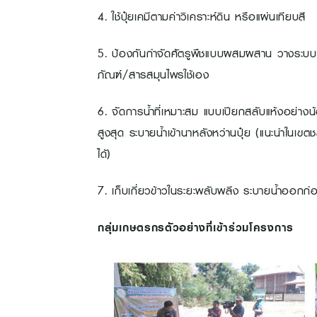
4. ใช้ปุ๋ยเคมีตามค่าวิเคราะห์ดิน หรือแผ่นเทียบสี
5. ป้องกันกำจัดศัตรูพืชแบบผสมผสาน วางระบบพ
ภัณฑ์/สารสมุนไพรใช้เอง
6. จัดการน้ำที่เหมาะสม แบบเปียกสลับแห้งอย่างน
สูงสุด ระบายน้ำเข้านาหลังหว่านปุ๋ย (แนะนำใน
ได้)
7. เก็บเกี่ยวข้าวในระยะพลับพลึง ระบายน้ำออกก่อ
กลุ่มเกษตรกรตัวอย่างที่เข้าร่วมโครงการ