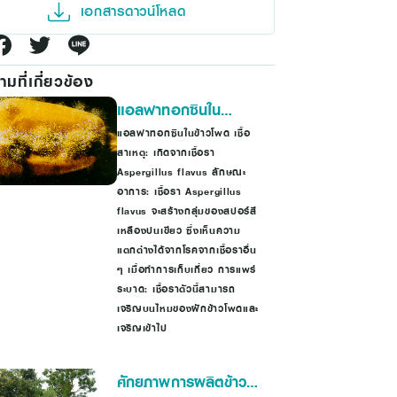
เอกสารดาวน์โหลด
มที่เกี่ยวข้อง
แอลฟาทอกซินใน
ข้าวโพด
แอลฟาทอกซินในข้าวโพด เชื้อ
สาเหตุ: เกิดจากเชื้อรา
Aspergillus flavus ลักษณะ
อาการ: เชื้อรา Aspergillus
flavus จะสร้างกลุ่มของสปอร์สี
เหลืองปนเขียว ซึ่งเห็นความ
แตกต่างได้จากโรคจากเชื้อราอื่น
ๆ เมื่อทำการเก็บเกี่ยว การแพร่
ระบาด: เชื้อราตัวนี้สามารถ
เจริญบนไหมของฝักข้าวโพดและ
เจริญเข้าไป
ศักยภาพการผลิตข้าว