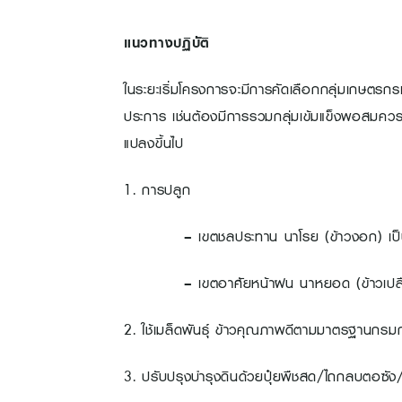
แนวทางปฏิบัติ
ในระยะเริ่มโครงการจะมีการคัดเลือกกลุ่มเกษตรก
ประการ เช่นต้องมีการรวมกลุ่มเข้มแข็งพอสมควรแล้ว
แปลงขึ้นไป
1. การปลูก
– เขตชลประทาน นาโรย (ข้าวงอก) เป็น
– เขตอาศัยหน้าฝน นาหยอด (ข้าวเปลือก
2. ใช้เมล็ดพันธุ์ ข้าวคุณภาพดีตามมาตรฐานกรมก
3. ปรับปรุงบำรุงดินด้วยปุ๋ยพืชสด/ไถกลบตอซัง/ป