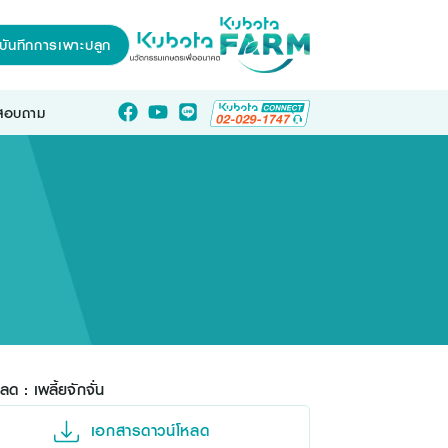
บันทึกการเพาะปลูก
อสอบถาม
ลด : เพลี้ยจักจั่น
เอกสารดาวน์โหลด