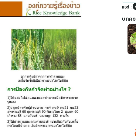
แชร์ :
บทควา