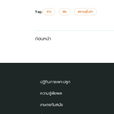
Tag:
ข้าว
พืช
สยามคูโบต้า
ก่อนหน้า
ปฏิทินการเพาะปลูก
ความรู้พืชผล
เกษตรทันสมัย