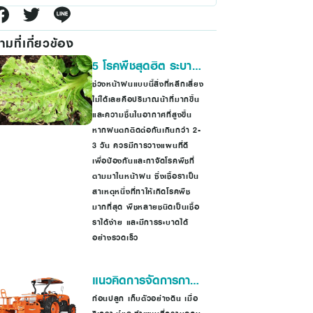
มที่เกี่ยวข้อง
5 โรคพืชสุดฮิต ระบาด
หน้าฝน
ช่วงหน้าฝนแบบนี้สิ่งที่หลีกเลี่ยง
ไม่ได้เลยคือปริมาณน้าที่มากขึ้น
และความชื้นในอากาศที่สูงขึ้น
หากฝนตกติดต่อกันเกินกว่า 2-
3 วัน ควรมีการวางแผนที่ดี
เพื่อป้องกันและกาจัดโรคพืชที่
ตามมาในหน้าฝน ซึ่งเชื้อราเป็น
สาเหตุหนึ่งที่ทาให้เกิดโรคพืช
มากที่สุด พืชหลายชนิดเป็นเชื้อ
ราได้ง่าย และมีการระบาดได้
อย่างรวดเร็ว
แนวคิดการจัดการการ
ผลิตมันสำปะหลังด้วย
ก่อนปลูก เก็บตัวอย่างดิน เมื่อ