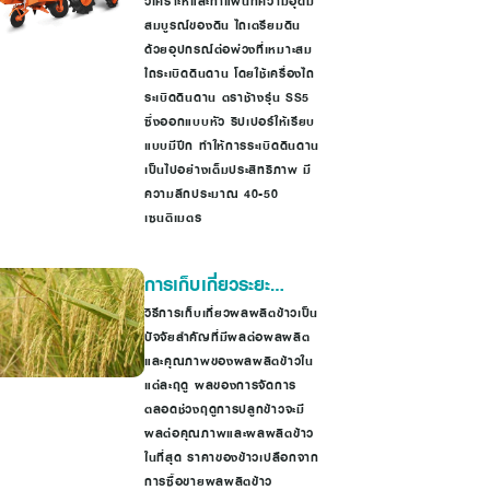
วิเคราะห์และทำแผนที่ความอุดม
เทคโนโลยีเกษตร
สมบูรณ์ของดิน ไถเตรียมดิน
อัจฉริยะ
ด้วยอุปกรณ์ต่อพ่วงที่เหมาะสม
ไถระเบิดดินดาน โดยใช้เครื่องไถ
ระเบิดดินดาน ตราช้างรุ่น SS5
ซึ่งออกแบบหัว ริปเปอร์ให้เรียบ
แบบมีปีก ทำให้การระเบิดดินดาน
เป็นไปอย่างเต็มประสิทธิภาพ มี
ความลึกประมาณ 40-50
เซนติเมตร
การเก็บเกี่ยวระยะ
พลับพลึง
วิธีการเก็บเกี่ยวผลผลิตข้าวเป็น
ปัจจัยสำคัญที่มีผลต่อผลผลิต
และคุณภาพของผลผลิตข้าวใน
แต่ละฤดู ผลของการจัดการ
ตลอดช่วงฤดูการปลูกข้าวจะมี
ผลต่อคุณภาพและผลผลิตข้าว
ในที่สุด ราคาของข้าวเปลือกจาก
การซื้อขายผลผลิตข้าว