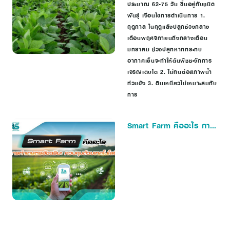
ประมาณ 62-75 วัน ขึ้นอยู่กับชนิด
พันธุ์ เงื่อนไขการดำเนินการ 1.
ฤดูกาล ในฤดูแล้งปลูกช่วงกลาง
เดือนพฤศจิกายนถึงกลางเดือน
มกราคม ช่วงปลูกหากกระทบ
อากาศเย็นจะทำให้ต้นพืชชะงักการ
เจริญเติบโต 2. ไม่ทนต่อสภาพน้ำ
ท่วมขัง 3. ดินเหนียวไม่เหมาะสมกับ
การ
Smart Farm คืออะไร การ
ทำเกษตรอัจฉริยะ ควบคุม
ด้วยเทคโนโลยี