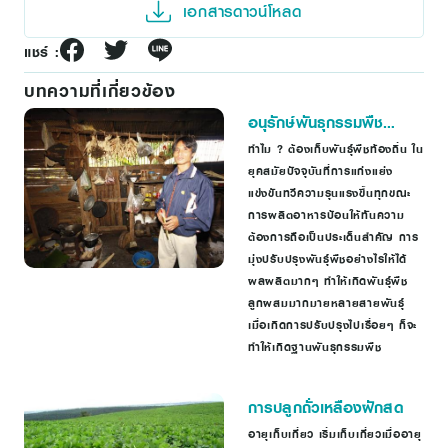
เอกสารดาวน์โหลด
แชร์ :
บทความที่เกี่ยวข้อง
อนุรักษ์พันธุกรรมพืช
ภูมิปัญญาบรรพชนของคน
ทำไม ? ต้องเก็บพันธุ์พืชท้องถิ่น ใน
ยุคสมัยปัจจุบันที่การแก่งแย่ง
ชาวลั๊ว
แข่งขันทวีความรุนแรงขึ้นทุกขณะ
การผลิตอาหารป้อนให้ทันความ
ต้องการถือเป็นประเด็นสำคัญ การ
มุ่งปรับปรุงพันธุ์พืชอย่างไรให้ได้
ผลผลิตมากๆ ทำให้เกิดพันธุ์พืช
ลูกผสมมากมายหลายสายพันธุ์
เมื่อเกิดการปรับปรุงไปเรื่อยๆ ก็จะ
ทำให้เกิดฐานพันธุกรรมพืช
การปลูกถั่วเหลืองฝักสด
อายุเก็บเกี่ยว เริ่มเก็บเกี่ยวเมื่ออายุ