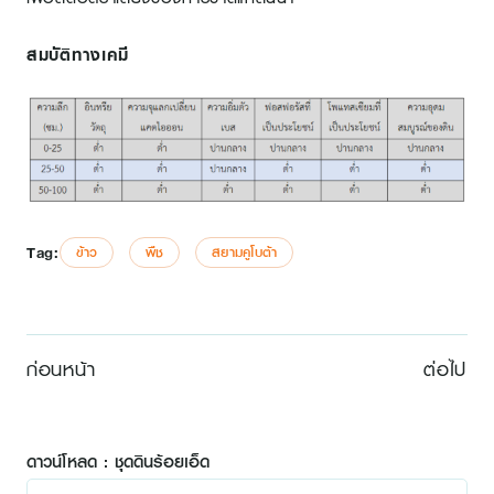
สมบัติทางเคมี
Tag:
ข้าว
พืช
สยามคูโบต้า
ก่อนหน้า
ต่อไป
ดาวน์โหลด : ชุดดินร้อยเอ็ด