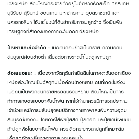
เฉียงเหนือ ส่วนใหญ่กระจายตัวอยู่ในจังหวัดร้อยเอ็ด ศรีสะเกษ
บุรีรัมย์ สุรินทร์ ขอนแก่น มหาสารคาม อุบลราชธานี และ
นครราชสีมา ใช้ประโยชน์ที่ดินสำหรับการปลูกข้าว ซึ่งเป็นพืช
เศรษฐกิจที่สำคัญของภาคตะวันออกเฉียงเหนือ
ปัญหาและข้อจำกัด
:
เนื้อดินค่อนข้างเป็นทราย ความอุดม
สมบูรณ์ค่อนข้างต่ำ เสี่ยงต่อการขาดน้ำในฤดูเพาะปลูก
ข้อเสนอแนะ
:
เนื่องจากวัตถุต้นกำเนิดดินในภาคตะวันออกเฉียง
เหนือส่วนใหญ่เป็นวัสดุที่มีเนื้อค่อนข้างหยาบ ดินที่เกิดขึ้นจึงมี
เนื้อดินเป็นพวกดินทรายหรือดินร่วนหยาบ ส่วนใหญ่เป็นการ
ทำการเกษตรแบบอาศัยน้ำฝน หากใช้ทำนาควรมีการชลประทาน
เข้าช่วยและมีการปรับปรุงสมบัติทางกายภาพและเพิ่มความอุดม
สมบูรณ์ของดิน โดยการใส่พืขปุ๋ยสด ปุ๋ยคอก และปุ๋ยเคมีเพิ่มขึ้น
ถ้าปลูกพืชโดยอาศัยน้ำฝน ควรเลือกระยะเวลาปลูกที่เหมาะสม
เพื่อลดอัตราเสี่ยงของการขาดแคลนน้ำ