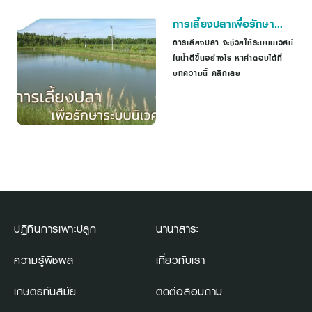
การเลี้ยงปลาเพื่อรักษา
ระบบนิเวศ
การเลี้ยงปลา จะช่วยให้ระบบนิเวศน์
ในน้ำดีขึ้นอย่างไร หาคำตอบได้ที่
บทความนี้ คลิกเลย
ปฏิทินการเพาะปลูก
นานาสาระ
ความรู้พืชผล
เกี่ยวกับเรา
เกษตรทันสมัย
ติดต่อสอบถาม