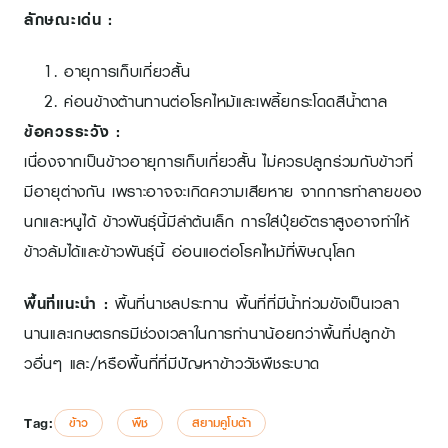
ลักษณะเด่น :
อายุการเก็บเกี่ยวสั้น
ค่อนข้างต้านทานต่อโรคไหม้และเพลี้ยกระโดดสีน้ำตาล
ข้อควรระวัง :
เนื่องจากเป็นข้าวอายุการเก็บเกี่ยวสั้น ไม่ควรปลูกร่วมกับข้าวที่
มีอายุต่างกัน เพราะอาจจะเกิดความเสียหาย จากการทำลายของ
นกและหนูได้ ข้าวพันธุ์นี้มีลำต้นเล็ก การใส่ปุ๋ยอัตราสูงอาจทำให้
ข้าวล้มได้และข้าวพันธุ์นี้ อ่อนแอต่อโรคไหม้ที่พิษณุโลก
พื้นที่แนะนำ :
พื้นที่นาชลประทาน พื้นที่ที่มีน้ำท่วมขังเป็นเวลา
นานและเกษตรกรมีช่วงเวลาในการทำนาน้อยกว่าพื้นที่ปลูกข้า
วอื่นๆ และ/หรือพื้นที่ที่มีปัญหาข้าววัชพืชระบาด
Tag:
ข้าว
พืช
สยามคูโบต้า