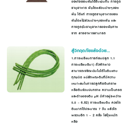
ของไอออนพืชได้รับเช่นกัน การดูด
ธาตุอาหาร พืชโดยส่วนต่างๆของ
พืช ได้แก่ การดูดธาตุอาหารของ
พืชโดยใช้ส่วนต่างๆของพืช และ
การดูดซับธาตุอาหารของพืชทาง
ราก สารอาหารสามารถ
สู้วิกฤตภัยแล้งด้วย
ถั่วฝักยาว
1.การเตรียมการก่อนปลูก 1.1
การเตรียมดิน1) ถั่วฝักยาว
สามารถเจริญเติบโตได้ในดินแทบ
ทุกชนิด แต่ลักษณะดินที่มีความ
เหมาะสมในการปลูกคือดินทราย
หรือดินร่วนปนทราย ความเป็นกรด
และด่างของดิน pH มีค่าอยู่ระหว่าง
5.5 – 6.82) การเตรียมดิน ควรไถ
ดินตากไว้ประมาณ 7 วัน แล้วไถ
พรวนอีก 1 – 2 ครั้ง ใส่ปุ๋ยหมัก
หรือ