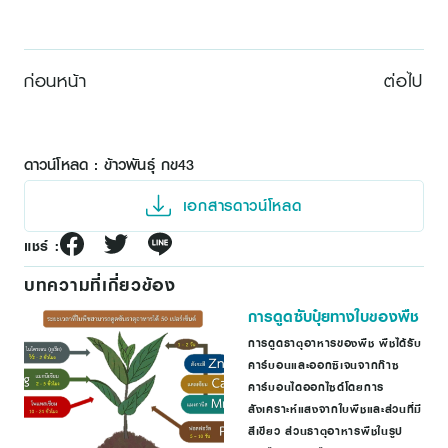
ก่อนหน้า
ต่อไป
ดาวน์โหลด : ข้าวพันธุ์ กข43
เอกสารดาวน์โหลด
แชร์ :
บทความที่เกี่ยวข้อง
การดูดซับปุ๋ยทางใบของพืช
การดูดธาตุอาหารของพืช พืชได้รับ
คาร์บอนและออกซิเจนจากก๊าซ
คาร์บอนไดออกไซด์โดยการ
สังเคราะห์แสงจากใบพืชและส่วนที่มี
สีเขียว ส่วนธาตุอาหารพืชในรูป