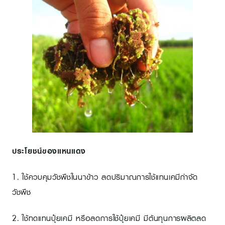
ประโยชน์ของแหนแดง
1. ใช้ควบคุมวัชพืชในนาข้าว ลดปริมาณการใช้แทนเคมีกำจัด
วัชพืช
2. ใช้ทดแทนปุ๋ยเคมี หรือลดการใช้ปุ๋ยเคมี มีต้นทุนการผลิตลด