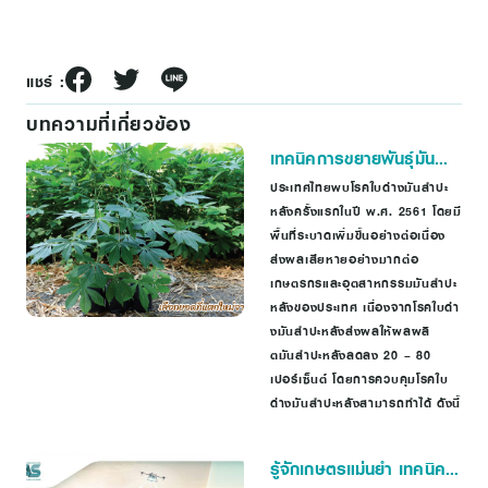
แชร์ :
บทความที่เกี่ยวข้อง
เทคนิคการขยายพันธุ์มัน
สำปะหลัง แบบเร่งรัด ได้ต้น
ประเทศไทยพบโรคใบด่างมันสําปะ
หลังครั้งแรกในปี พ.ศ. 2561 โดยมี
พันธุ์เพิ่มและปลอดโรคใบ
พื้นที่ระบาดเพิ่มขึ้นอย่างต่อเนื่อง
ด่าง
ส่งผลเสียหายอย่างมากต่อ
เกษตรกรและอุตสาหกรรมมันสําปะ
หลังของประเทศ เนื่องจากโรคใบด่า
งมันสําปะหลังส่งผลให้ผลผลิ
ตมันสําปะหลังลดลง 20 – 80
เปอร์เซ็นต์ โดยการควบคุมโรคใบ
ด่างมันสําปะหลังสามารถทําได้ ดังนี้
รู้จักเกษตรแม่นยำ เทคนิค