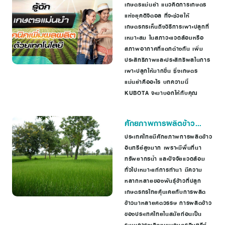
เพิ่มผลผลิตด้วยเทคโนโลยี
เกษตรแม่นยำ แนวคิดการเกษตร
แห่งยุคดิจิตอล ที่จะช่วยให้
เกษตรกรเห็นถึงวิธีการเพาะปลูกที่
เหมาะสม ในสภาวะแวดล้อมหรือ
สภาพอากาศที่แตกต่างกัน เพิ่ม
ประสิทธิภาพและประสิทธิผลในการ
เพาะปลูกให้มากขึ้น ซึ่งเกษตร
แม่นยำคืออะไร บทความนี้
KUBOTA จะมาบอกให้กับคุณ
ศักยภาพการผลิตข้าว
อินทรีย์ในประเทศไทย
ประเทศไทยมีศักยภาพการผลิตข้าว
อินทรีย์สูงมาก เพราะมีพื้นที่นา
ทรัพยากรน้ำ และปัจจัยแวดล้อม
ทั่วไปเหมาะแก่การทำนา มีความ
หลากหลายของพันธุ์ข้าวที่ปลูก
เกษตรกรไทยคุ้นเคยกับการผลิต
ข้าวมาหลายศตวรรษ การผลิตข้าว
ของประเทศไทยในสมัยก่อนเป็น