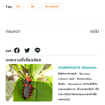
Tag:
ข้าว
พืช
สยามคูโบต้า
ก่อนหน้า
ต่อไป
แชร์ :
บทความที่เกี่ยวข้อง
มวนเพชฌฆาต (Assassin
bugs)
ชื่อวิทยาศาสตร์ : Sycanus
collaris วงศ์ : Reduviidae
อันดับ : Hemiptera ความสำคัญ :
มวนเพชฌฆาต เป็นแมลงตัวห้ำ ที่มี
บทบาทในการควบคุมหนอนผีเสื้อ
หลายชนิด