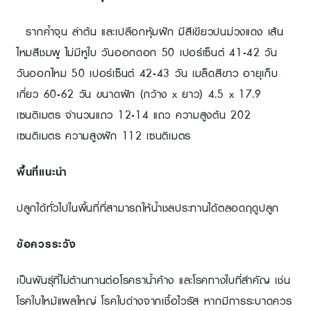
รากค้ำจุน ลำต้น และเปลือกหุ้มฝัก มีสีเขียวปนม่วงแดง เส้น
ไหมสีชมพู ไม่มีหูใบ วันออกดอก 50 เปอร์เซ็นต์ 41-42 วัน
วันออกไหม 50 เปอร์เซ็นต์ 42-43 วัน เมล็ดสีขาว อายุเก็บ
เกี่ยว 60-62 วัน ขนาดฝัก (กว้าง x ยาว) 4.5 x 17.9
เซนติเมตร จำนวนแถว 12-14 แถว ความสูงต้น 202
เซนติเมตร ความสูงฝัก 112 เซนติเมตร
พื้นที่แนะนำ
ปลูกได้ทั่วไปในพื้นที่ที่สามารถให้น้ำชลประทานได้ตลอดฤดูปลูก
ข้อควรระวัง
เป็นพันธุ์ที่ไม่ต้านทานต่อโรคราน้ำค้าง และโรคทางใบที่สำคัญ เช่น
โรคใบไหม้แผลใหญ่ โรคใบด่างจากเชื้อไวรัส หากมีการระบาดควร