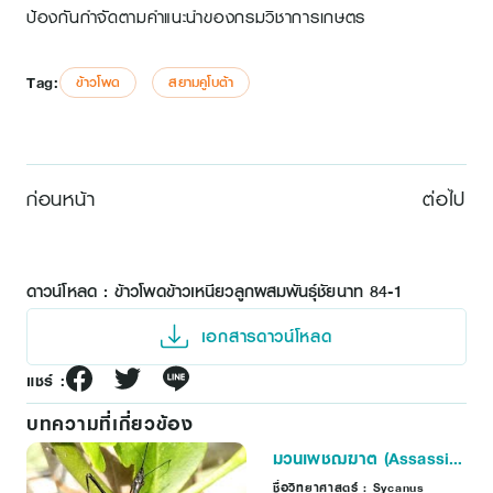
ป้องกันกำจัดตามคำแนะนำของกรมวิชาการเกษตร
Tag:
ข้าวโพด
สยามคูโบต้า
ก่อนหน้า
ต่อไป
ดาวน์โหลด : ข้าวโพดข้าวเหนียวลูกผสมพันธุ์ชัยนาท 84-1
เอกสารดาวน์โหลด
แชร์ :
บทความที่เกี่ยวข้อง
มวนเพชฌฆาต (Assassin
bugs)
ชื่อวิทยาศาสตร์ : Sycanus