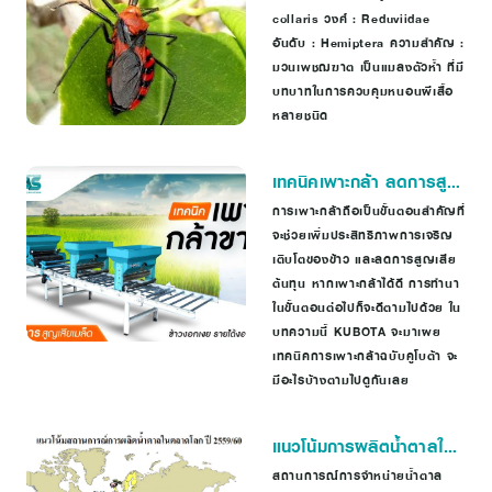
collaris วงศ์ : Reduviidae
อันดับ : Hemiptera ความสำคัญ :
มวนเพชฌฆาต เป็นแมลงตัวห้ำ ที่มี
บทบาทในการควบคุมหนอนผีเสื้อ
หลายชนิด
เทคนิคเพาะกล้า ลดการสูญ
เสียเมล็ด ข้าวงอกเงย ราย
การเพาะกล้าถือเป็นขั้นตอนสำคัญที่
จะช่วยเพิ่มประสิทธิภาพการเจริญ
ได้งอกงาม
เติบโตของข้าว และลดการสูญเสีย
ต้นทุน หากเพาะกล้าได้ดี การทำนา
ในขั้นตอนต่อไปก็จะดีตามไปด้วย ใน
บทความนี้ KUBOTA จะมาเผย
เทคนิคการเพาะกล้าฉบับคูโบต้า จะ
มีอะไรบ้างตามไปดูกันเลย
แนวโน้มการผลิตน้ำตาลใน
โลก 2559/60
สถานการณ์การจำหน่ายน้ำตาล