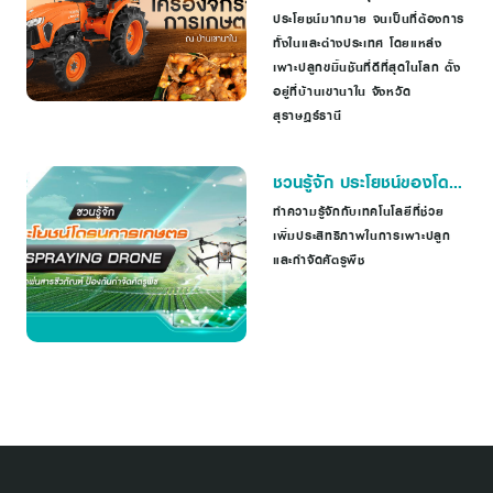
ณ บ้านเขานาใน
ประโยชน์มากมาย จนเป็นที่ต้องการ
ทั้งในและต่างประเทศ โดยแหล่ง
เพาะปลูกขมิ้นชันที่ดีที่สุดในโลก ตั้ง
อยู่ที่บ้านเขานาใน จังหวัด
สุราษฎร์ธานี
ชวนรู้จัก ประโยชน์ของโด
รนการเกษตร Spraying
ทำความรู้จักกับเทคโนโลยีที่ช่วย
เพิ่มประสิทธิภาพในการเพาะปลูก
Drone ป้องกันกำจัดศัตรู
และกำจัดศัตรูพืช
พืช