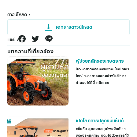
ดาวน์โหลด :
เอกสารดาวน์โหลด
แชร์ :
บทความที่เกี่ยวข้อง
ผู้ช่วยหลักของเกษตรกร
ปัญหาขาดแคลนแรงงานเป็นปัญหา
ใหญ่ จะหาทางออกอย่างไรดี? หา
คำตอบได้ที่นี่ คลิกเลย
เปิดโลกการปลูกขมิ้นชันด้วย
เครื่องจักรกลการเกษตร
ขมิ้นชัน สุดยอดสมุนไพรอันดับ 1
ของประเทศไทย อุดมไปด้วยสารที่มี