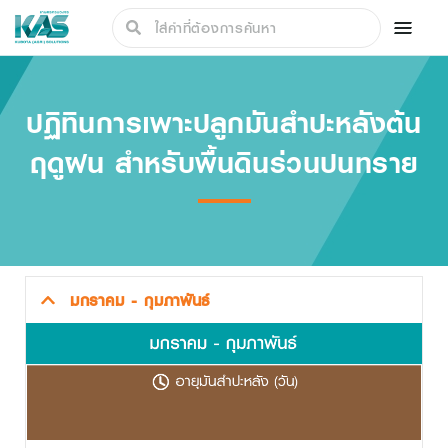
ปฏิทินการเพาะปลูกมันสำปะหลังต้น
ฤดูฝน สำหรับพื้นดินร่วนปนทราย
มกราคม - กุมภาพันธ์