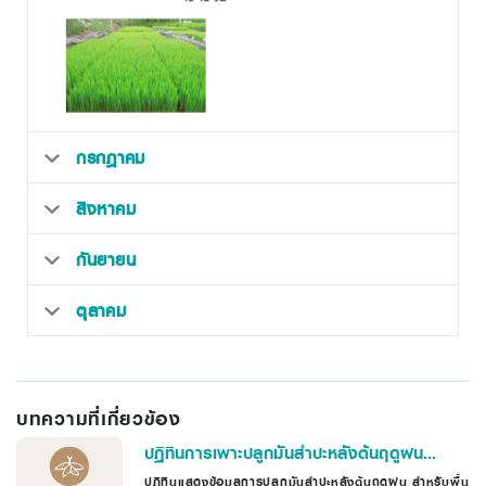
กรกฎาคม
สิงหาคม
กันยายน
ตุลาคม
บทความที่เกี่ยวข้อง
ปฏิทินการเพาะปลูกมันสำปะหลังต้นฤดูฝน
สำหรับพื้นดินร่วนปนทราย
ปฏิทินแสดงข้อมูลการปลูกมันสำปะหลังต้นฤดูฝน สำหรับพื้น