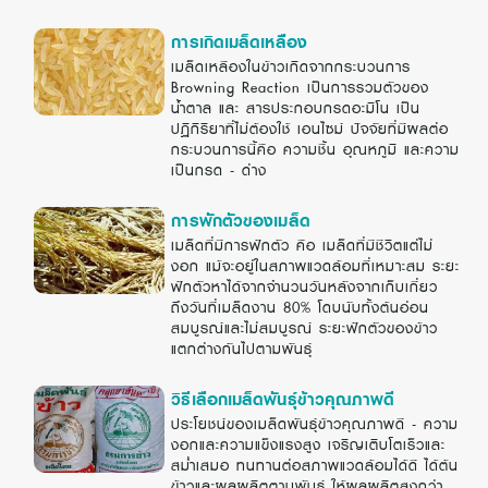
การเกิดเมล็ดเหลือง
เมล็ดเหลืองในข้าวเกิดจากกระบวนการ
Browning Reaction เป็นการรวมตัวของ
น้ำตาล และ สารประกอบกรดอะมิโน เป็น
ปฏิกิริยาที่ไม่ต้องใช้ เอนไซม์ ปัจจัยที่มีผลต่อ
กระบวนการนี้คือ ความชื้น อุณหภูมิ และความ
เป็นกรด - ด่าง
การพักตัวของเมล็ด
เมล็ดที่มีการฟักตัว คือ เมล็ดที่มีชีวิตแต่ไม่
งอก แม้จะอยู่ในสภาพแวดล้อมที่เหมาะสม ระยะ
ฟักตัวหาได้จากจำนวนวันหลังจากเก็บเกี่ยว
ถึงวันที่เมล็ดงาน 80% โดบนับทั้งต้นอ่อน
สมบูรณ์และไม่สมบูรณ์ ระยะฟักตัวของข้าว
แตกต่างกันไปตามพันธุ์
วิธีเลือกเมล็ดพันธุ์ข้าวคุณภาพดี
ประโยชน์ของเมล็ดพันธุ์ข้าวคุณภาพดี - ความ
งอกและความแข็งแรงสูง เจริญเติบโตเร็วและ
สม่ำเสมอ ทนทานต่อสภาพแวดล้อมได้ดี ได้ต้น
ข้าวและผลผลิตตามพันธุ์ ให้ผลผลิตสูงกว่า