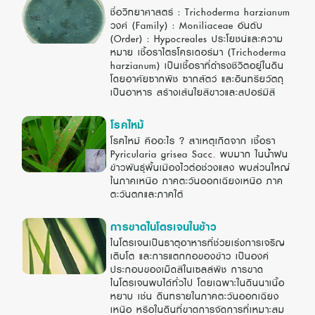
ชื่อวิทยาศาสตร์ : Trichoderma harzianum
การควบคุมโรคพืช
วงศ์ (Family) : Moniliaceae อันดับ
(Order) : Hypocreales ประโยชน์และความ
หมาย เชื้อราไตรโครเดอร์มา (Trichoderma
harzianum) เป็นเชื้อราที่ดำรงชีวิตอยู่ในดิน
โดยอาศัยซากพืช ซากสัตว์ และอินทรียวัตถุ
เป็นอาหาร สร้างเส้นใยสีขาวและสปอร์มีสี
โรคไหม้
โรคไหม้ คืออะไร ? สาเหตุเกิดจาก เชื้อรา
Pyricularia grisea Sacc. พบมาก ในน้ำฝน
ข้าวพันธุ์พื้นเมืองไวต่อช่วงแสง พบส่วนใหญ่
ในภาคเหนือ ภาคตะวันออกเฉียงเหนือ ภาค
ตะวันตกและภาคใต้
การขาดไนโตรเจนในข้าว
ไนโตรเจนเป็นธาตุอาหารที่ช่วยเร่งการเจริญ
เติบโต และการแตกกอของข้าว เป็นองค์
ประกอบของเม็ดสีในเซลล์พืช การขาด
ไนโตรเจนพบได้ทั่วไป โดยเฉพาะในดินนาเนื้อ
หยาบ เช่น ดินทรายในภาคตะวันออกเฉียง
เหนือ หรือในดินที่ขาดการจัดการที่เหมาะสม