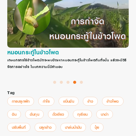
หนอนกระทู้ในข้าวโพด
ฤ
้
เกษตกรกรไร่ข้าวโพดมักจะพบปัญหาหนอนกระทู้ในข้าวโพดกันทั้งนั้น แล้วจะมีวิธี
ป
จัดการอย่างไร ในบทความนี้มีคำตอบ
Tag
การปลูกผัก
กำไร
ขมิ้นชัน
ข้าว
ข้าวโพด
ดิน
ต้นทุน
ถั่วเขียว
ทุเรียน
นาดำ
ปรับพื้นที่
ปลูกข้าว
ปาล์มน้ำมัน
ปุ๋ย