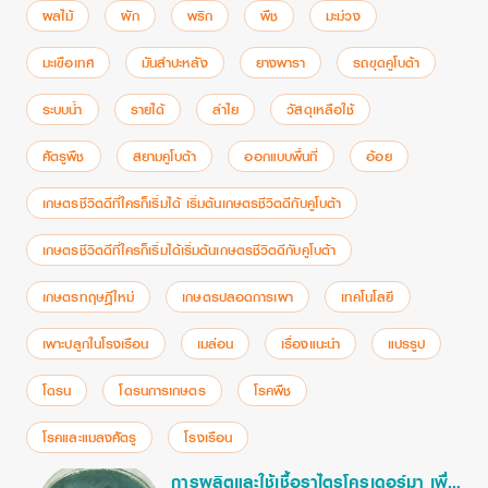
ผลไม้
ผัก
พริก
พืช
มะม่วง
มะเขือเทศ
มันสำปะหลัง
ยางพารา
รถขุดคูโบต้า
ระบบน้ำ
รายได้
ลำไย
วัสดุเหลือใช้
ศัตรูพืช
สยามคูโบต้า
ออกแบบพื้นที่
อ้อย
เกษตรชีวิตดีที่ใครก็เริ่มได้ เริ่มต้นเกษตรชีวิตดีกับคูโบต้า
เกษตรชีวิตดีที่ใครก็เริ่มได้เริ่มต้นเกษตรชีวิตดีกับคูโบต้า
เกษตรทฤษฎีใหม่
เกษตรปลอดการเผา
เทคโนโลยี
เพาะปลูกในโรงเรือน
เมล่อน
เรื่องแนะนำ
แปรรูป
โดรน
โดรนการเกษตร
โรคพืช
โรคและแมลงศัตรู
โรงเรือน
การผลิตและใช้เชื้อราไตรโครเดอร์มา เพื่อ