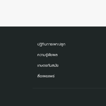
ปฏิทินการเพาะปลูก
ความรู้พืชผล
เกษตรทันสมัย
สื่อเผยแพร่