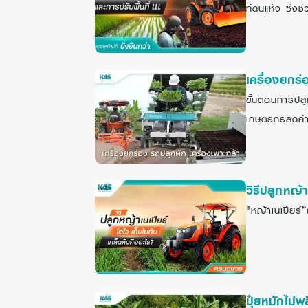
ที่ดินแห้ง ซึ่
เครื่องยกร่
ขั้นตอนการปลู
เกษตรกรลดค่าใ
วิธีปลูกหญ้
"หญ้าเนเปียร์
ปุ๋ยหมักไม่