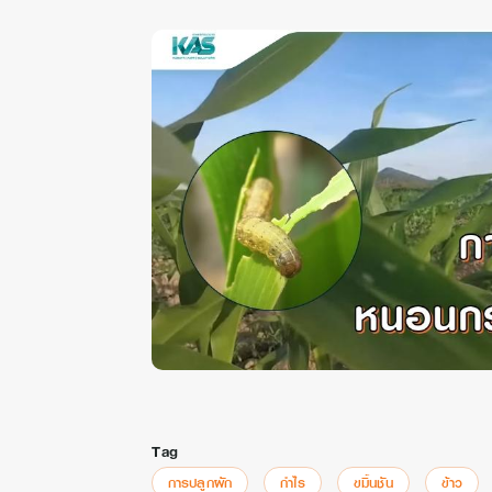
ถ้าอยากรู้ว่ามี
Tag
การปลูกผัก
กำไร
ขมิ้นชัน
ข้าว