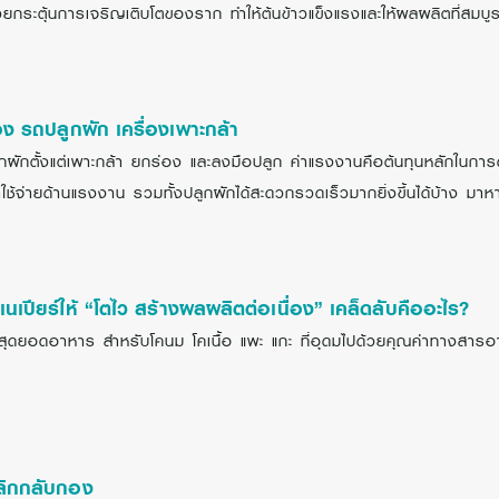
งช่วยกระตุ้นการเจริญเติบโตของราก ทำให้ต้นข้าวแข็งแรงและให้ผลผลิตที่สมบู
อง รถปลูกผัก เครื่องเพาะกล้า
กผักตั้งแต่เพาะกล้า ยกร่อง และลงมือปลูก ค่าแรงงานคือต้นทุนหลักในการดำเ
ช้จ่ายด้านแรงงาน รวมทั้งปลูกผักได้สะดวกรวดเร็วมากยิ่งขึ้นได้บ้าง มา
าเนเปียร์ให้ “โตไว สร้างผลผลิตต่อเนื่อง” เคล็ดลับคืออะไร?
”สุดยอดอาหาร สำหรับโคนม โคเนื้อ แพะ แกะ ที่อุดมไปด้วยคุณค่าทางสารอ
พลิกกลับกอง