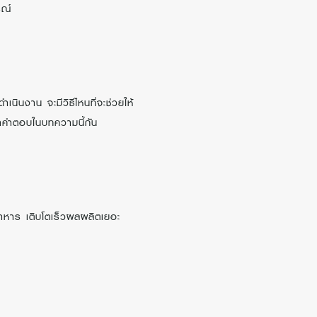
รณ์
นินงาน จะมีวิธีไหนที่จะช่วยให้
หาคำตอบในบทความนี้กัน
าหาร เติบโตเร็วผลผลิตเยอะ