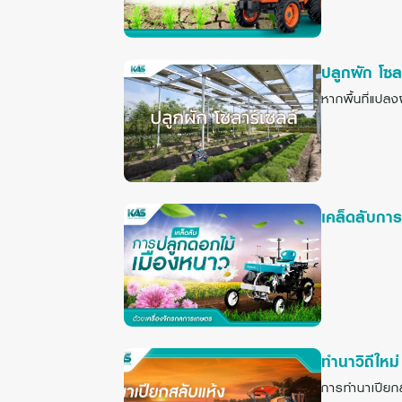
ปลูกผัก โซล
หากพื้นที่แปลง
เคล็ดลับกา
ทำนาวิถีใหม
การทำนาเปียกส