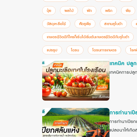
ปุ๋ย
ผลไม้
ผัก
พริก
พืช
วัสดุเหลือใช้
ศัตรูพืช
สยามคูโบต้า
เกษตรชีวิตดีที่ใครก็เริ่มได้เริ่มต้นเกษตรชีวิตดีกับคูโบต้า
แปรรูป
โดรน
โดรนการเกษตร
โรค
เทคนิค ปลูก
เทคนิคการปลูก
การทำนาเปี
การทำนาเปียกส
แปลงนาให้เกิด