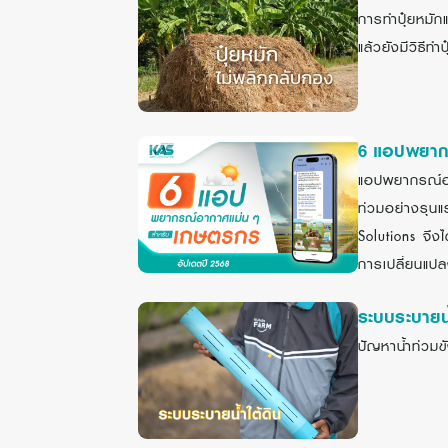
การทำปุ๋ยหมักแ
แล้วยังมีวิธีท
6 แอปพยากร
แอปพยากรณ์อา
ท่วมอย่างรุน
Solutions จึง
การเปลี่ยนแปลงที
ระบบระบายน้
ปัญหาน้ำท่วมข