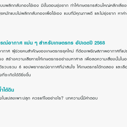
บบพลิกกลับกองใช้เอง มีขั้นตอนยุ่งยาก ทำให้เกษตรกรส่วนใหญ่หลีกเลี่ยงที
ำปุ๋ยหมักแบบไม่พลิกกลับกองเพื่อใช้เอง แบบที่มีคุณภาพดี และไม่ยุ่งยาก หาคำ
ณ์อากาศ แม่น ๆ สำหรับเกษตรกร อัปเดตปี 2568
กาศ ผู้ช่วยคนสำคัญของเกษตรกรยุคใหม่ ที่ต้องเผชิญสภาพอากาศที่แป
แรง สร้างความเสียหายให้เกษตรกรอย่างมหาศาล เพื่อลดความเสี่ยงนั้น
ได้รวบรวม 6 แอปพยากรณ์อากาศที่น่าสนใจ ให้เกษตรกรได้ทดลอง และเลือก
่จะเกิดได้ดียิ่งขึ้น
ำใต้ดิน
ังในแปลงเพาะปลูก ควรแก้ไขอย่างไร? บทความนี้มีคำตอบ