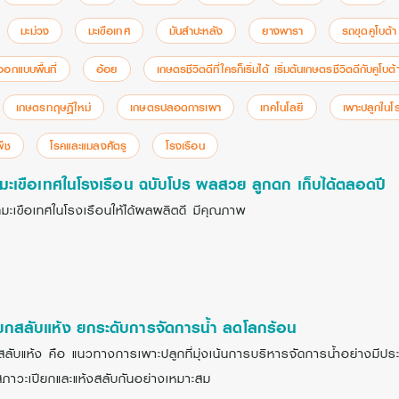
มะม่วง
มะเขือเทศ
มันสำปะหลัง
ยางพารา
รถขุดคูโบต้า
ออกแบบพื้นที่
อ้อย
เกษตรชีวิตดีที่ใครก็เริ่มได้ เริ่มต้นเกษตรชีวิตดีกับคูโบต้
เกษตรทฤษฎีใหม่
เกษตรปลอดการเผา
เทคโนโลยี
เพาะปลูกในโ
พืช
โรคและแมลงศัตรู
โรงเรือน
มะเขือเทศในโรงเรือน ฉบับโปร ผลสวย ลูกดก เก็บได้ตลอดปี
มะเขือเทศในโรงเรือนให้ได้ผลผลิตดี มีคุณภาพ
ยกสลับแห้ง ยกระดับการจัดการน้ำ ลดโลกร้อน
ลับแห้ง คือ แนวทางการเพาะปลูกที่มุ่งเน้นการบริหารจัดการน้ำอย่างมีปร
สภาวะเปียกและแห้งสลับกันอย่างเหมาะสม