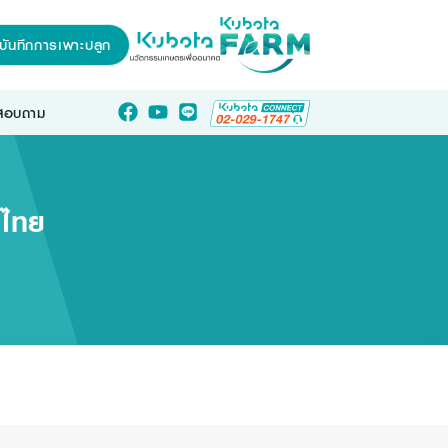
บันทึกการเพาะปลูก
อสอบถาม
รไทย